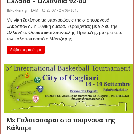
Ελλάδα – Ολλανδία 92-80
kokkina.gr TEAM
23:07 - 27/08/2015
Με νίκη ξεκίνησε τις υποχρεώσεις της στο τουρνουά
«Ακρόπολις» η Εθνική ομάδα, κερδίζοντας με 92-80 την
Ολλανδία. Ουσιαστικοί Σπανούλης-Πρίντεζης, μακριά από
τον καλό του εαυτό ο Μάντζαρης.
Διάβασε περισσότερα
Με Γαλατάσαραϊ στο τουρνουά της
Κάλιαρι