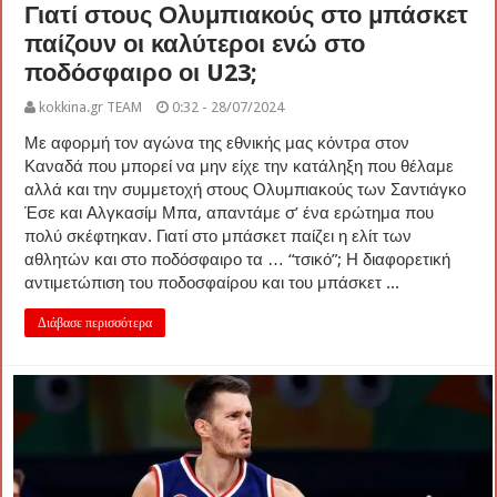
Γιατί στους Ολυμπιακούς στο μπάσκετ
παίζουν οι καλύτεροι ενώ στο
ποδόσφαιρο οι U23;
kokkina.gr TEAM
0:32 - 28/07/2024
Με αφορμή τον αγώνα της εθνικής μας κόντρα στον
Καναδά που μπορεί να μην είχε την κατάληξη που θέλαμε
αλλά και την συμμετοχή στους Ολυμπιακούς των Σαντιάγκο
Έσε και Αλγκασίμ Μπα, απαντάμε σ’ ένα ερώτημα που
πολύ σκέφτηκαν. Γιατί στο μπάσκετ παίζει η ελίτ των
αθλητών και στο ποδόσφαιρο τα … “τσικό”; Η διαφορετική
αντιμετώπιση του ποδοσφαίρου και του μπάσκετ ...
Διάβασε περισσότερα