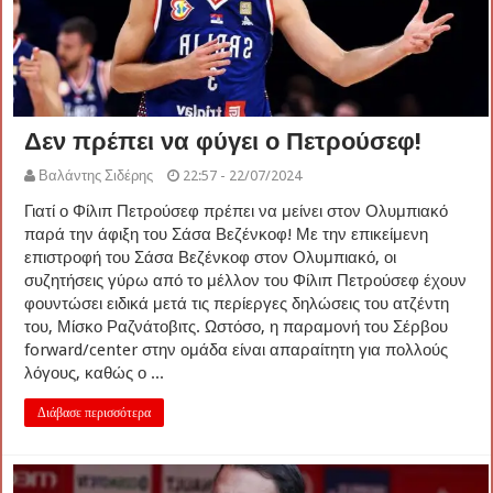
Δεν πρέπει να φύγει ο Πετρούσεφ!
Βαλάντης Σιδέρης
22:57 - 22/07/2024
Γιατί ο Φίλιπ Πετρούσεφ πρέπει να μείνει στον Ολυμπιακό
παρά την άφιξη του Σάσα Βεζένκοφ! Με την επικείμενη
επιστροφή του Σάσα Βεζένκοφ στον Ολυμπιακό, οι
συζητήσεις γύρω από το μέλλον του Φίλιπ Πετρούσεφ έχουν
φουντώσει ειδικά μετά τις περίεργες δηλώσεις του ατζέντη
του, Μίσκο Ραζνάτοβιτς. Ωστόσο, η παραμονή του Σέρβου
forward/center στην ομάδα είναι απαραίτητη για πολλούς
λόγους, καθώς ο ...
Διάβασε περισσότερα