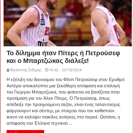
Το δίλημμα ήταν Πίτερς ή Πετρούσεφ
και ο Μπαρτζώκας διάλεξε!
Βαλάντης Σιδέρης
15:42 - 23/10/2024
Η εξέλιξη του δανεισμού του Φίλιπ Πετρούσεφ στον Ερυθρό
Αστέρα αποκαλύπτει μια ξεκάθαρη απόφαση και επιλογή
του Γιώργου Μπαρτζώκα, που φαίνεται να βασίζεται στην
προτίμηση για τον Άλεκ Πίτερς. Ο Πετρούσεφ, όπως
απέδειξε την προηγούμενη σεζόν, είναι ένας ταλαντούχος
φόργουορντ και σέντερ, με στοιχεία που τον καθιστούν
ικανό να καλύψει ποικίλες ανάγκες στο παρκέ. Ωστόσο, η
απόφαση του Έλληνα τεχνικού ...