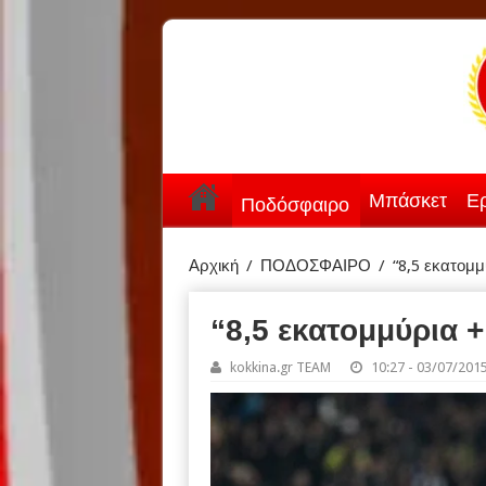
Μπάσκετ
Ερ
Ποδόσφαιρο
Αρχική
/
ΠΟΔΟΣΦΑΙΡΟ
/
“8,5 εκατομμ
“8,5 εκατομμύρια +
kokkina.gr TEAM
10:27 - 03/07/201