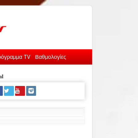
όγραμμα TV
Βαθμολογίες
al