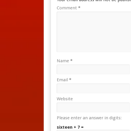
Comment
*
Name
*
Email
*
Website
Please enter an answer in digits:
sixteen + 7 =