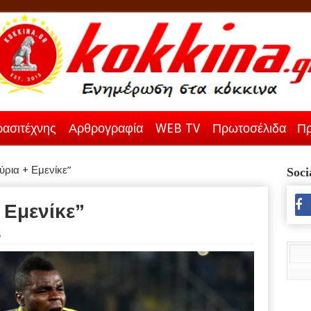
ασιτέχνης
Αρθρογραφία
WEB TV
Πρωτοσέλιδα
Πρ
ύρια + Εμενίκε”
Soci
 Εμενίκε”
5