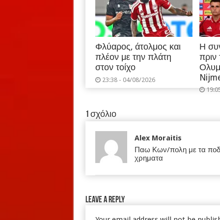
Φλύαρος, άτολμος και
Η συ
πλέον με την πλάτη
πριν
στον τοίχο
Ολυμ
Nijm
23:38 - 04/08/2026
19:0
1 σχόλιο
Alex Moraitis
Παω Κων/πολη με τα ποδι
χρηματα
Leave a Reply
Your email address will not be publis