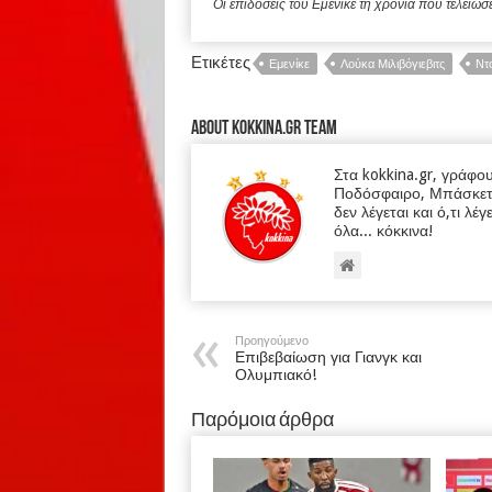
Οι επιδόσεις του Εμενίκε τη χρονιά που τέλειωσ
Ετικέτες
Εμενίκε
Λούκα Μιλιβόγιεβιτς
Ντ
About kokkina.gr TEAM
Στα kokkina.gr, γράφο
Ποδόσφαιρο, Μπάσκετ κα
δεν λέγεται και ό,τι λέγ
όλα... κόκκινα!
Προηγούμενο
Επιβεβαίωση για Γιανγκ και
Ολυμπιακό!
Παρόμοια άρθρα