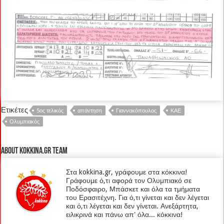
Ετικέτες
5ος τελικός
απάντηση
Γιαννακόπουλος
ΚΑΕ
Ολυμπιακός
About kokkina.gr TEAM
Στα kokkina.gr, γράφουμε στα κόκκινα!
Γράφουμε ό,τι αφορά τον Ολυμπιακό σε
Ποδόσφαιρο, Μπάσκετ και όλα τα τμήματα
του Ερασιτέχνη. Για ό,τι γίνεται και δεν λέγεται
και ό,τι λέγεται και δεν γίνεται. Ανεξάρτητα,
ειλικρινά και πάνω απ' όλα... κόκκινα!