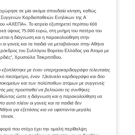
χώρησε σε μία ακόμα σπουδαία κίνηση, καθώς
ο Συγγενών Καρδιοπαθειών Ενηλίκων της Α΄
ίου «ΑΧΕΠΑ». Το ιατρείο εξυπηρετεί περίπου 600
ωρεά ύψους 75.000 ευρώ, στη μνήμη του πατέρα του
ίνεται η διάγνωση και η παρακολούθηση στην
οι γονείς και τα παιδιά να μεταβαίνουν στην Αθήνα
η πρόεδρος του Συλλόγου Βορείου Ελλάδος για Άτομα με
ρδιές”, Χρυσούλα Τσικριτσίδου.
ο εξοπλίστηκε με έναν υπερηχοκαρδιογράφο τελευταίας
ικό πιεσόμετρο, έναν 12κάναλο καρδιογράφο και δύο
σοκομείων και των πολύπαθων ατόμων με συγγενείς
γός μας προσπαθεί να βελτιώσει τις συνθήκες
θώντας ώστε η διάγνωση και η παρακολούθηση να
ο αυτό πλέον οι γονείς και τα παιδιά δεν
θήνα για εξετάσεις και να υφίστανται μεγάλη
, τόνισε.
σφορά που στόχο έχει την ομαλή περίθαλψη