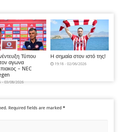
νέντευξη Τύπου
Η σημαία στον ιστό της!
 τον αγωνα
19:18 - 02/06/2026
πιακος – NEC
egen
5 - 03/08/2026
hed.
Required fields are marked
*