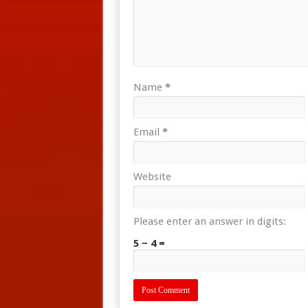
Name
*
Email
*
Website
Please enter an answer in digits:
5 − 4 =