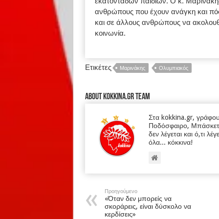
εκατοντάδων παιδιών. Ο κ. Μαρινάκης 
ανθρώπους που έχουν ανάγκη και πόσ
και σε άλλους ανθρώπους να ακολουθ
κοινωνία.
Ετικέτες
Μαρινάκης
Ολυμπιακός
About kokkina.gr TEAM
Στα kokkina.gr, γράφο
Ποδόσφαιρο, Μπάσκετ κα
δεν λέγεται και ό,τι λέγ
όλα... κόκκινα!
Προηγούμενο
«Όταν δεν μπορείς να
σκοράρεις, είναι δύσκολο να
κερδίσεις»