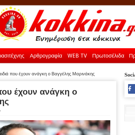
ασιτέχνης
Αρθρογραφία
WEB TV
Πρωτοσέλιδα
Πρ
αιδιά που έχουν ανάγκη ο Βαγγέλης Μαρινάκης
Soci
που έχουν ανάγκη ο
ης
7