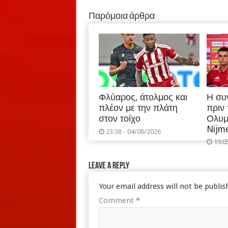
Παρόμοια άρθρα
Φλύαρος, άτολμος και
Η συ
πλέον με την πλάτη
πριν
στον τοίχο
Ολυμ
Nijm
23:38 - 04/08/2026
19:0
Leave a Reply
Your email address will not be publis
Comment
*