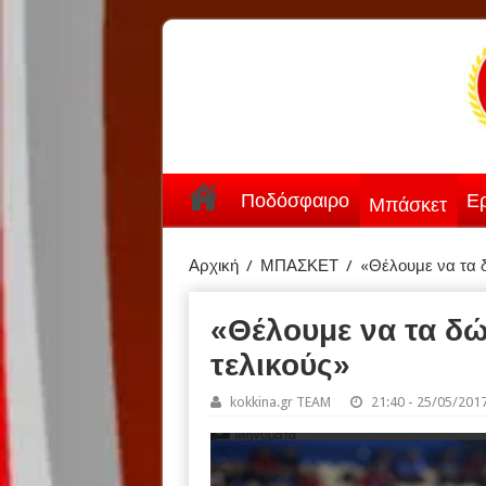
Ποδόσφαιρο
Ερ
Μπάσκετ
Αρχική
/
ΜΠΑΣΚΕΤ
/
«Θέλουμε να τα 
«Θέλουμε να τα δ
τελικούς»
kokkina.gr TEAM
21:40 - 25/05/201