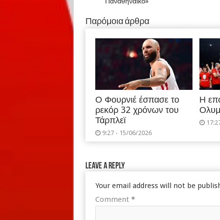
Παναθηναϊκό»
Παρόμοια άρθρα
Ο Φουρνιέ έσπασε το
Η επ
ρεκόρ 32 χρόνων του
Ολυμ
Τάρπλεϊ
17:2
9:27 - 15/06/2026
Leave a Reply
Your email address will not be publis
Comment
*