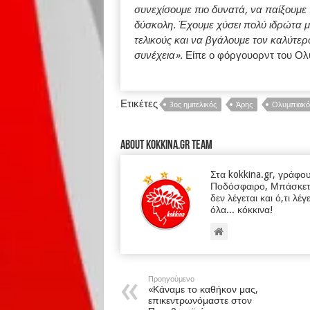
συνεχίσουμε πιο δυνατά, να παίξουμε π
δύσκολη. Έχουμε χύσει πολύ ιδρώτα μ
τελικούς και να βγάλουμε τον καλύτερ
συνέχεια».
Είπε ο φόργουορντ του Ολ
Ετικέτες
3ος ημιτελικός
Άρης
Ολυμπιακό
About kokkina.gr TEAM
Στα kokkina.gr, γράφο
Ποδόσφαιρο, Μπάσκετ κα
δεν λέγεται και ό,τι λέγ
όλα... κόκκινα!
Προηγούμενο
«Κάναμε το καθήκον μας,
επικεντρωνόμαστε στον