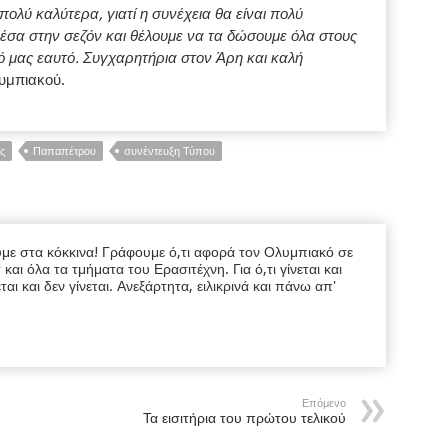
ολύ καλύτερα, γιατί η συνέχεια θα είναι πολύ
έσα στην σεζόν και θέλουμε να τα δώσουμε όλα στους
ό μας εαυτό. Συγχαρητήρια στον Άρη και καλή
υμπιακού.
ς
Παπαπέτρου
συνέντευξη Τύπου
υμε στα κόκκινα! Γράφουμε ό,τι αφορά τον Ολυμπιακό σε
ι όλα τα τμήματα του Ερασιτέχνη. Για ό,τι γίνεται και
εται και δεν γίνεται. Ανεξάρτητα, ειλικρινά και πάνω απ'
Επόμενο
Τα εισιτήρια του πρώτου τελικού