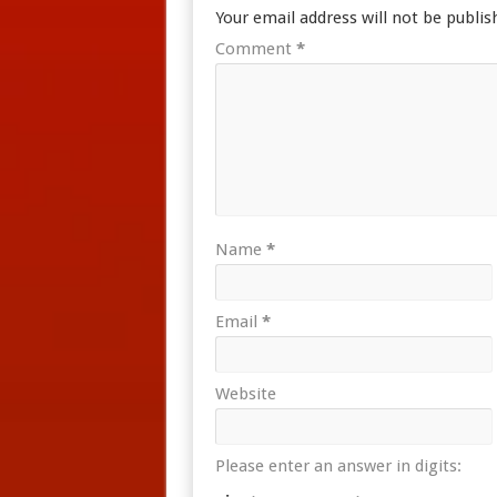
Your email address will not be publis
Comment
*
Name
*
Email
*
Website
Please enter an answer in digits: