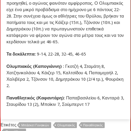
προηγηθεί, ο αγώνας φαινόταν αμφίρροπος. Ο Ολυμπιακός
είχε ένα μικρό προβάδισμα στο ημίχρονο με 6 πόντους 22-
28. Στην συνέχεια όμως οι αθλήτριες του Θρύλου, βρήκαν τα
πατήματα τους και με τις Κάϊζερ (15π.), Τζόνσον (10π.) και
Δημητράκου (10π.) να πρωταγωνιστούν επιθετικά
κατάφεραν να φέρουν τον αγώνα στα μέτρα τους και να τον
κερδίσουν τελικά με 46-65.
Τα δεκάλεπτα:
9-14, 22-28, 32-45, 46-65
Ολυμπιακός (Καπογιάννη)
: Γκοτζή 4, Σταμάτη 8,
Χατζηνικολάου 4, Κάιζερ 15, Καλτσίδου 4, Παπαμιχαήλ 2,
Χαλιβέρα 2, Τζόνσον 10, Δημητράκου 10 (2/4 τρ.), Φουράκη
2.
Παναθλητικός (Καφαντάρη)
: Παπαβασιλείου 6, Κανταρά 3,
Σταυρίδου 13 (2), Μποϊκιν 7, Σούμπερντ 17
Ετικέτες
Μπάσκετ Γυναικών
Ολυμπιακός
Παναθλητικός