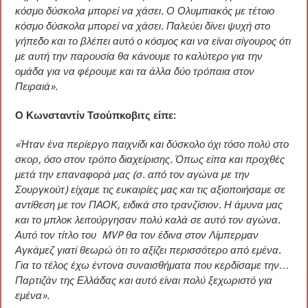
κόσμο δύσκολα μπορεί να χάσει. Ο Ολυμπιακός με τέτοιο
κόσμο δύσκολα μπορεί να χάσει. Παλεύει δίνει ψυχή στο
γήπεδο και το βλέπει αυτό ο κόσμος και να είναι σίγουρος ότι
με αυτή την παρουσία θα κάνουμε το καλύτερο για την
ομάδα για να φέρουμε και τα άλλα δύο τρόπαια στον
Πειραιά».
Ο Κωνσταντίν Τσούπκοβιτς είπε:
«Ήταν ένα περίεργο παιχνίδι και δύσκολο όχι τόσο πολύ στο
σκορ, όσο στον τρόπο διαχείρισης. Όπως είπα και προχθές
μετά την επαναφορά μας (σ. από τον αγώνα με την
Σουργκούτ) είχαμε τις ευκαιρίες μας και τις αξιοποιήσαμε σε
αντίθεση με τον ΠΑΟΚ, ειδικά στο τρανζίσιον. Η άμυνα μας
και το μπλοκ λειτούργησαν πολύ καλά σε αυτό τον αγώνα.
Αυτό τον τίτλο του MVP θα τον έδινα στον Λίμπερμαν
Αγκάμεζ γιατί θεωρώ ότι το αξίζει περισσότερο από εμένα.
Για το τέλος έχω έντονα συναισθήματα που κερδίσαμε την…
Παρτιζάν της Ελλάδας και αυτό είναι πολύ ξεχωριστό για
εμένα».