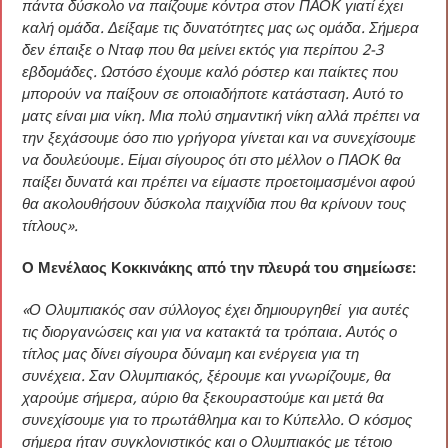
πάντα δύσκολο να παίζουμε κόντρα στον ΠΑΟΚ γιατί έχει
καλή ομάδα. Δείξαμε τις δυνατότητες μας ως ομάδα. Σήμερα
δεν έπαιξε ο Νταφ που θα μείνει εκτός για περίπου 2-3
εβδομάδες. Ωστόσο έχουμε καλό ρόστερ και παίκτες που
μπορούν να παίξουν σε οποιαδήποτε κατάσταση. Αυτό το
ματς είναι μια νίκη. Μια πολύ σημαντική νίκη αλλά πρέπει να
την ξεχάσουμε όσο πιο γρήγορα γίνεται και να συνεχίσουμε
να δουλεύουμε. Είμαι σίγουρος ότι στο μέλλον ο ΠΑΟΚ θα
παίξει δυνατά και πρέπει να είμαστε προετοιμασμένοι αφού
θα ακολουθήσουν δύσκολα παιχνίδια που θα κρίνουν τους
τίτλους».
Ο Μενέλαος Κοκκινάκης από την πλευρά του σημείωσε:
«Ο Ολυμπιακός σαν σύλλογος έχει δημιουργηθεί για αυτές
τις διοργανώσεις και για να κατακτά τα τρόπαια. Αυτός ο
τίτλος μας δίνει σίγουρα δύναμη και ενέργεια για τη
συνέχεια. Σαν Ολυμπιακός, ξέρουμε και γνωρίζουμε, θα
χαρούμε σήμερα, αύριο θα ξεκουραστούμε και μετά θα
συνεχίσουμε για το πρωτάθλημα και το Κύπελλο. Ο κόσμος
σήμερα ήταν συγκλονιστικός και ο Ολυμπιακός με τέτοιο