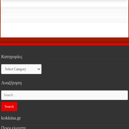
Κατηγορίες
Κατηγορίες
Αναζήτηση
kokkina.gr
Ποιοι είμαστε