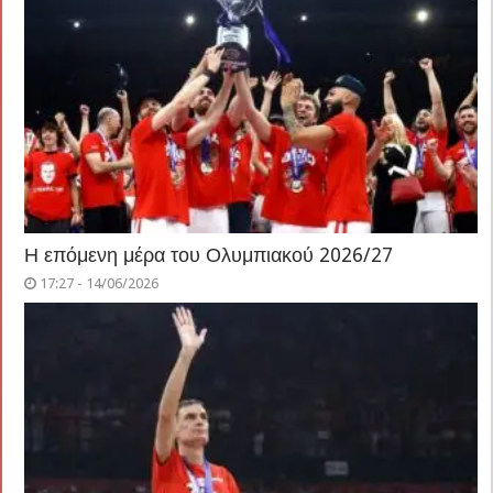
Η επόμενη μέρα του Ολυμπιακού 2026/27
17:27 - 14/06/2026