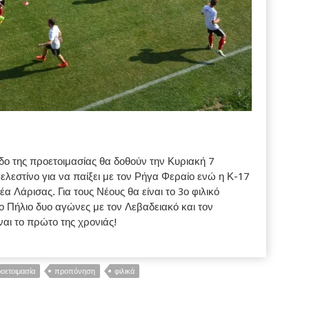
δο της προετοιμασίας θα δοθούν την Κυριακή 7
ελεστίνο για να παίξει με τον Ρήγα Φεραίο ενώ η Κ-17
α Λάρισας. Για τους Νέους θα είναι το 3ο φιλικό
ο Πήλιο δυο αγώνες με τον Λεβαδειακό και τον
αι το πρώτο της χρονιάς!
οετοιμασία
προπόνηση
φιλικά