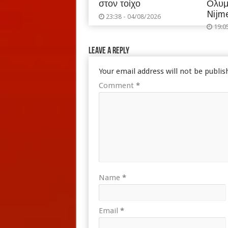
στον τοίχο
Ολυμ
Nijm
23:38 - 04/08/2026
19:0
Leave a Reply
Your email address will not be publis
Comment
*
Name
*
Email
*