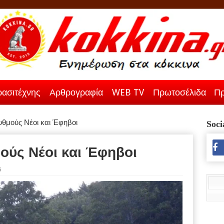
ασιτέχνης
Αρθρογραφία
WEB TV
Πρωτοσέλιδα
Πρ
θμούς Νέοι και Έφηβοι
Soci
ούς Νέοι και Έφηβοι
6