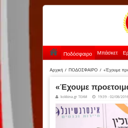
Μπάσκετ
Ερ
Ποδόσφαιρο
Αρχική
/
ΠΟΔΟΣΦΑΙΡΟ
/
«Έχουμε προ
«Έχουμε προετοιμα
kokkina.gr TEAM
19:39 - 02/08/201