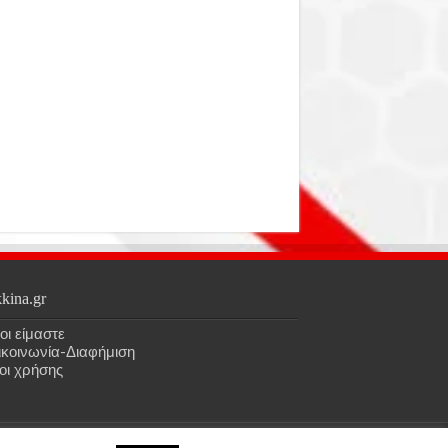
kina.gr
οι είμαστε
ικοινωνία-Διαφήμιση
οι χρήσης