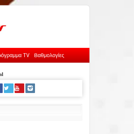
όγραμμα TV
Βαθμολογίες
al