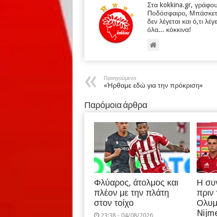
Στα kokkina.gr, γράφο
Ποδόσφαιρο, Μπάσκετ κα
δεν λέγεται και ό,τι λέγ
όλα... κόκκινα!
Προηγούμενο
«Ήρθαμε εδώ για την πρόκριση»
Παρόμοια άρθρα
Φλύαρος, άτολμος και
Η συ
πλέον με την πλάτη
πριν
στον τοίχο
Ολυμ
Nijm
23:38 - 04/08/2026