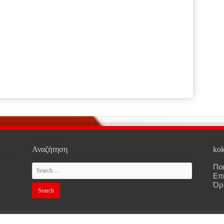
Αναζήτηση
kok
Ποι
Επ
Όρ