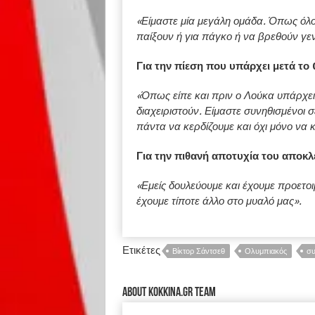
«Είμαστε μία μεγάλη ομάδα. Όπως όλοι ο
παίξουν ή για πάγκο ή να βρεθούν γε
Για την πίεση που υπάρχει μετά το
«Όπως είπε και πριν ο Λούκα υπάρχει 
διαχειριστούν. Είμαστε συνηθισμένοι σ
πάντα να κερδίζουμε και όχι μόνο να 
Για την πιθανή αποτυχία του αποκλ
«Εμείς δουλεύουμε και έχουμε προετοι
έχουμε τίποτε άλλο στο μυαλό μας».
Ετικέτες
Βίκτορ Σάντσεθ
Ολυμπιακός
συ
About kokkina.gr TEAM