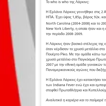
Το who is who της Λάρκινς:
Η Ερλάνα Λάρκινς γεννήθηκε στις 2 Α
ΗΠΑ. Έχει ύψος 1,85μ, βάρος 92κ. και
North Carolina (2004-2008) και το 20
New York Liberty, η οποία ήταν και η
την περίοδο 2008-2009.
Η Λάρκινς ήταν βασικό στέλεχος της 
όταν κέρδισαν το χρυσό μετάλλιο στ
Πουέρτο Ρίκο. Με την ομάδα κάτω των
χρυσό μετάλλιο στο Παγκόσμιο Πρωτά
2007 με την εθνική ομάδα γυναικών τ
Παναμερικανικούς αγώνες που διεξήχθ
Η Ερλάνα Λάρκινς έχει κατακτήσει το
των Indiana Fever ενώ έχει και εμπε
στεφθεί Πρωταθλήτρια και Κυπελλούχο
Αναλυτικά η καριέρα και το παλμαρέ τη