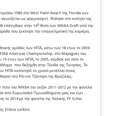
πριλίου 1986 στο West Palm Beach της Florida των
 αγωνίζεται ως φόργουορντ. Φοίτησε στο κολέγιο της
η
08 επιλέχθηκε στην 14
θέση των WNBA Draft από την
 ομάδα που ξεκίνησε την επαγγελματική της καριέρα,
εθνικής ομάδας των ΗΠΑ, κάτω των 18 ετών το 2004
ο FIBA Americas Championship, στο Mayaguez του
 19 ετών των ΗΠΑ, το 2005, κέρδισε και πάλι το
θλημα που διεξήχθη στην Τύνιδα της Τυνησίας. Το
ων ΗΠΑ κατέκτησε το χρυσό μετάλλιο στους
ησαν στο Ρίο ντε Τζανέιρο της Βραζιλίας.
ν τίτλο του WNBA την σεζόν 2011-2012 με την φανέλα
ιρία από Ευρωπαϊκά Πρωταθλήματα μιας και έχει
ς το 2014 με την φανέλα της Ιταλικής PF Schio.
ς Erlana Larkins.