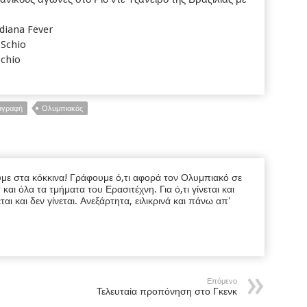
diana Fever
 Schio
Schio
αγραφή
Ολυμπιακός
υμε στα κόκκινα! Γράφουμε ό,τι αφορά τον Ολυμπιακό σε
ι όλα τα τμήματα του Ερασιτέχνη. Για ό,τι γίνεται και
εται και δεν γίνεται. Ανεξάρτητα, ειλικρινά και πάνω απ'
Επόμενο
Τελευταία προπόνηση στο Γκενκ