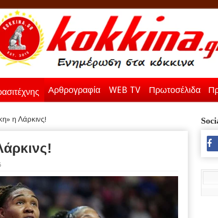
Αρθρογραφία
WEB TV
Πρωτοσέλιδα
Πρ
ασιτέχνης
η» η Λάρκινς!
Soci
Λάρκινς!
6