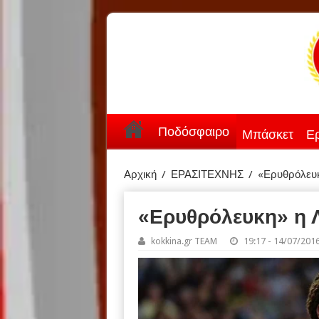
Ποδόσφαιρο
Μπάσκετ
Ερ
Αρχική
/
ΕΡΑΣΙΤΕΧΝΗΣ
/
«Ερυθρόλευκ
«Ερυθρόλευκη» η 
kokkina.gr TEAM
19:17 - 14/07/201