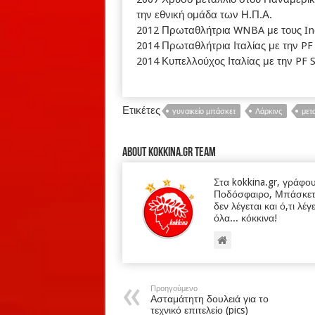
την εθνική ομάδα των Η.Π.Α.
2012 Πρωταθλήτρια WNBA με τους In
2014 Πρωταθλήτρια Ιταλίας με την PF
2014 Κυπελλούχος Ιταλίας με την PF 
Ετικέτες
γυναικείο μπάσκετ
Λάρκινς
μετ
About kokkina.gr TEAM
Στα kokkina.gr, γράφο
Ποδόσφαιρο, Μπάσκετ κα
δεν λέγεται και ό,τι λέγ
όλα... κόκκινα!
Προηγούμενο
Ασταμάτητη δουλειά για το
τεχνικό επιτελείο (pics)