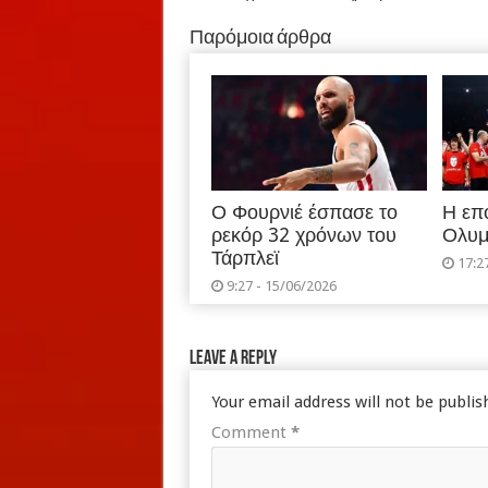
Παρόμοια άρθρα
Ο Φουρνιέ έσπασε το
Η επ
ρεκόρ 32 χρόνων του
Ολυμ
Τάρπλεϊ
17:2
9:27 - 15/06/2026
Leave a Reply
Your email address will not be publis
Comment
*