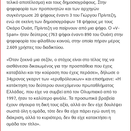
τελικό αποτέλεσμα) και τους δημοσιογράφους. Στην
ψηφοφορία των προπονητών και των αρχηγών
συγκέντρωσε 20 ψήφους έναντι 3 του Γιώργου Πρίντεζη,
ενώ σε εκείνη των δημοσιογράφων 18 ψήφους με τους
Οκάρο Ουάιτ, Πρίντεζη να παίρνουν από μια ψήφο. Ο «V-
Span» ήταν δεύτερος (763 ψήφοι έναντι 890 του Ουάιτ) στην
ψηφοφορία του φίλαθλου κοινού, στην οποία πήραν μέρος
2.609 χρήστες του διαδικτύου.
«Όταν ξεκινά μια σεζόν, ο στόχος είναι στο τέλος της να
αισθάνεσαι δικαιωμένος για την προσπάθεια που έχεις
καταβάλει και την κούραση που έχεις περάσει», δήλωσε ο
34χρονος γκαρντ των «ερυθρόλευκων» και επισήμανε: «Η
κατάκτηση του δεύτερου συνεχόμενου πρωταθλήματος
Ελλάδας. που είχε να συμβεί από τον Ολυμπιακό από το
1997, ήταν το καλύτερο φινάλε. Τα προσωπικά βραβεία
έχουν σίγουρα τη δική τους αξία, αλλά αν δεν είχε δουλέψει
σωστά όλη η ομάδα, τότε δεν θα είχα πάρει εγώ αυτή τη
διάκριση, αλλά το κυριότερο, δεν θα είχε κατακτήσει η
ομάδα τον τίτλο».