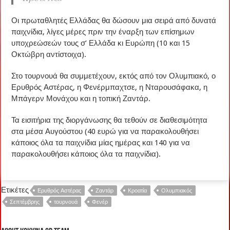
Οι πρωταθλητές Ελλάδας θα δώσουν μια σειρά από δυνατά
παιχνίδια, λίγες μέρες πριν την έναρξη των επίσημων
υποχρεώσεών τους σ’ Ελλάδα κι Ευρώπη (10 και 15
Οκτώβρη αντίστοιχα).
Στο τουρνουά θα συμμετέχουν, εκτός από τον Ολυμπιακό, ο
Ερυθρός Αστέρας, η Φενέρμπαχτσε, η Νταρουσάφακα, η
Μπάγερν Μονάχου και η τοπική Ζαντάρ.
Τα εισιτήρια της διοργάνωσης θα τεθούν σε διαθεσιμότητα
στα μέσα Αυγούστου (40 ευρώ για να παρακολουθήσει
κάποιος όλα τα παιχνίδια μίας ημέρας και 140 για να
παρακολουθήσει κάποιος όλα τα παιχνίδια).
Ετικέτες
Ερυθρός Αστέρας
Ζαντάρ
Κροατία
Ολυμπιακός
Σεπτέμβρης
τουρνουά
Φενέρ