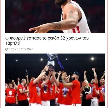
Ο Φουρνιέ έσπασε το ρεκόρ 32 χρόνων του
Τάρπλεϊ
9:27 - 15/06/2026