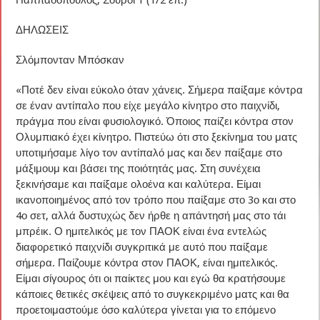
Παππαδόπουλος, Σούρδι 1 (1/2 επ.)
ΔΗΛΩΣΕΙΣ
Σλόμπονταν Μπόσκαν
«Ποτέ δεν είναι εύκολο όταν χάνεις. Σήμερα παίξαμε κόντρα
σε έναν αντίπαλο που είχε μεγάλο κίνητρο στο παιχνίδι,
πράγμα που είναι φυσιολογικό. Όποιος παίζει κόντρα στον
Ολυμπιακό έχει κίνητρο. Πιστεύω ότι στο ξεκίνημα του ματς
υποτιμήσαμε λίγο τον αντίπαλό μας και δεν παίξαμε στο
μάξιμουμ και βάσει της ποιότητάς μας. Στη συνέχεια
ξεκινήσαμε και παίξαμε ολοένα και καλύτερα. Είμαι
ικανοποιημένος από τον τρόπο που παίξαμε στο 3ο και στο
4ο σετ, αλλά δυστυχώς δεν ήρθε η απάντησή μας στο τάι
μπρέικ. Ο ημιτελικός με τον ΠΑΟΚ είναι ένα εντελώς
διαφορετικό παιχνίδι συγκριτικά με αυτό που παίξαμε
σήμερα. Παίζουμε κόντρα στον ΠΑΟΚ, είναι ημιτελικός.
Είμαι σίγουρος ότι οι παίκτες μου και εγώ θα κρατήσουμε
κάποιες θετικές σκέψεις από το συγκεκριμένο ματς και θα
προετοιμαστούμε όσο καλύτερα γίνεται για το επόμενο