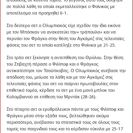
απόδοσης σε κανένα τομέα. Το γεγονός αυτό τους οδήγησε
σε πολλά λάθη τα οποία εκμεταλλεύτηκε ο Φοίνικας με
αποτέλεσμα να προηγηθεί 0-1.
Στο δεύτερο σετ ο Ολυμπιακός είχε σχεδόν την ίδια εικόνα
με τον Μπόσκαν να ανακατεύει την« τράπουλα» και να
περνάει τον Φράγκο στην θέση του Αγκάμεζ στις τελευταίες
φάσεις του σετ το οποίο κατέληξε στο Φοίνικα με 21-25.
Στο τρίτο σετ ξεκίνησε η αντεπίθεση του Θρύλου. Στην θέση
του Στιβαχτή πέρασε ο Φιλίποφ και ο Φράγκος
αντικατέστησε τον Τσούπκοβιτς. Ο Ολυμπιακός ανέβασε την
απόδοση του, μείωσε τα λάθη και με τον Αγκάμεζ στις
τελευταίες φάσεις του σετ να παίρνει πρωτοβουλίες στον
επιθετικό τομέα, κέρδισε το σετ με ένα μονό μπλοκ του
Κολομβιανού σε επίθεση του Μρντάκ (28-26).
Στο τέταρτο σετ οι ερυθρόλευκοι πάντα με τους Φιλίποφ και
Φράγκο μέσα στην εξάδα τους, βελτιώθηκαν ακόμα
περισσότερο, ανέβασαν τα στατιστικά τους σε όλους τους
τομείς του παιχνιδιού τους και το κέρδισαν εύκολα με 25-17