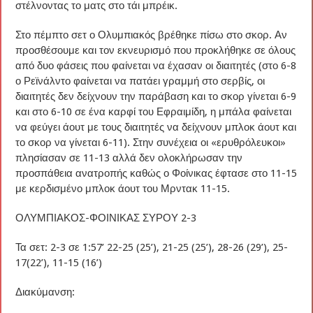
στέλνοντας το ματς στο τάι μπρέικ.
Στο πέμπτο σετ ο Ολυμπιακός βρέθηκε πίσω στο σκορ. Αν
προσθέσουμε και τον εκνευρισμό που προκλήθηκε σε όλους
από δυο φάσεις που φαίνεται να έχασαν οι διαιτητές (στο 6-8
ο Ρεϊνάλντο φαίνεται να πατάει γραμμή στο σερβίς, οι
διαιτητές δεν δείχνουν την παράβαση και το σκορ γίνεται 6-9
και στο 6-10 σε ένα καρφί του Εφραιμίδη, η μπάλα φαίνεται
να φεύγει άουτ με τους διαιτητές να δείχνουν μπλοκ άουτ και
το σκορ να γίνεται 6-11). Στην συνέχεια οι «ερυθρόλευκοι»
πλησίασαν σε 11-13 αλλά δεν ολοκλήρωσαν την
προσπάθεια ανατροπής καθώς ο Φοίνικας έφτασε στο 11-15
με κερδισμένο μπλοκ άουτ του Μρντακ 11-15.
ΟΛΥΜΠΙΑΚΟΣ-ΦΟΙΝΙΚΑΣ ΣΥΡΟΥ 2-3
Τα σετ: 2-3 σε 1:57’ 22-25 (25’), 21-25 (25’), 28-26 (29’), 25-
17(22’), 11-15 (16’)
Διακύμανση: