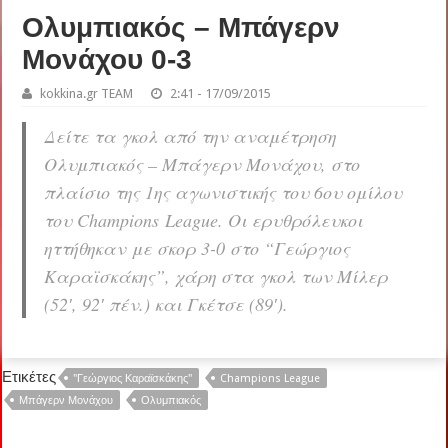
Ολυμπιακός – Μπάγερν
Μονάχου 0-3
kokkina.gr TEAM
2:41 - 17/09/2015
Δείτε τα γκολ από την αναμέτρηση
Ολυμπιακός – Μπάγερν Μονάχου, στο
πλαίσιο της 1ης αγωνιστικής του 6ου ομίλου
του Champions League. Οι ερυθρόλευκοι
ηττήθηκαν με σκορ 3-0 στο “Γεώργιος
Καραϊσκάκης”, χάρη στα γκολ των Μίλερ
(52′, 92′ πέν.) και Γκέτσε (89′).
Ετικέτες
"Γεώργιος Καραϊσκάκης"
Champions League
Μπάγερν Μονάχου
Ολυμπιακός