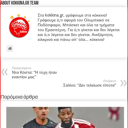
About kokkina.gr TEAM
Στα kokkina.gr, γράφουμε στα κόκκινα!
Γράφουμε ό,τι αφορά τον Ολυμπιακό σε
Ποδόσφαιρο, Μπάσκετ και όλα τα τμήματα
του Ερασιτέχνη. Για ό,τι γίνεται και δεν λέγεται
και ό,τι λέγεται και δεν γίνεται. Ανεξάρτητα,
ειλικρινά και πάνω απ' όλα... κόκκινα!
Προηγούμενο
Ντα Κόστα: “Η τύχη ήταν
εναντίον μας”
Επόμενο
Σαλίνο: “Δεν τελείωσε τίποτα”
Παρόμοια άρθρα