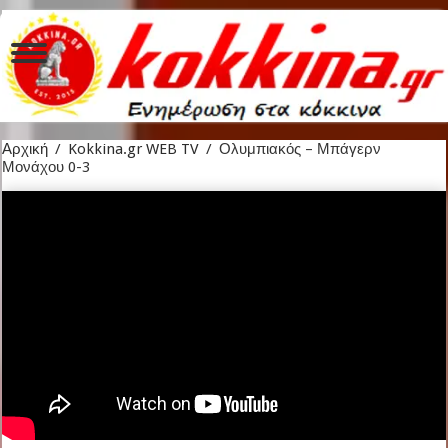
Αρχική
/
Kokkina.gr WEB TV
/
Ολυμπιακός – Μπάγερν
Μονάχου 0-3