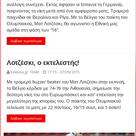
ανάλογη συνέχεια. Εκτός άφησαν οι Ισπανοί τη Γερμανία,
παίρνοντας τη νίκη μετά από ένα αμφίρροπο ματς. Τρομερά
παιχνίδια σε Βερολίνο και Ρίγα. Με το Βέλγιο του παίκτη του
Ολυμπιακού, Ματ Λοτζέσκι, θα αγωνιστεί η Εθνική μας
ομάδα στη φάση των “16”.
Διάβασε περισσότερα
Λοτζέσκι, ο εκτελεστής!
kokkina.gr TEAM
17:19 - 07/09/2015
Με τρομερό buzzer beater του Ματ Λοτζέσκι στην εκπνοή,
το Βέλγιο κέρδισε με 74-76 την Λιθουανία, σημείωσε την
δεύτερη νίκη του στο Ευρωμπάσκετ και κατ’ επέκταση την
μεγαλύτερη της ιστορίας του. Ο παίκτης του Ολυμπιακού
τελείωσε το ματς με 22 πόντους, 10/15 σουτ, και 5 ασίστ!
Διάβασε περισσότερα