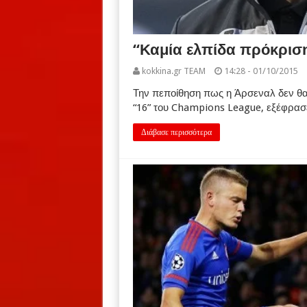
“Καμία ελπίδα πρόκριση
kokkina.gr TEAM
14:28 - 01/10/2015
Την πεποίθηση πως η Άρσεναλ δεν θα
“16” του Champions League, εξέφρασ
Διάβασε περισσότερα