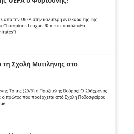
της UEFA ο Φορτούνης!
 από την UEFA στην καλύτερη εντεκάδα της 2ης
ου Champions League. Φυσικό επακόλουθο
irates”!
 τη Σχολή Μυτιλήνης στο
νης Τρίτης (29/9) ο Πραξιτέλης Βούρος! Ο 20άχρονος
ε ο πρώτος που προέρχεται από Σχολή Ποδοσφαίρου
ue.