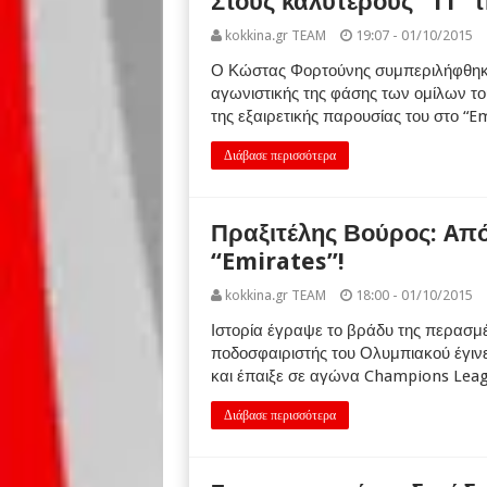
Στους καλύτερους “11” 
kokkina.gr TEAM
19:07 - 01/10/2015
Ο Κώστας Φορτούνης συμπεριλήφθηκε
αγωνιστικής της φάσης των ομίλων τ
της εξαιρετικής παρουσίας του στο “Em
Διάβασε περισσότερα
Πραξιτέλης Βούρος: Aπό
“Emirates”!
kokkina.gr TEAM
18:00 - 01/10/2015
Ιστορία έγραψε το βράδυ της περασμέ
ποδοσφαιριστής του Ολυμπιακού έγιν
και έπαιξε σε αγώνα Champions Leag
Διάβασε περισσότερα