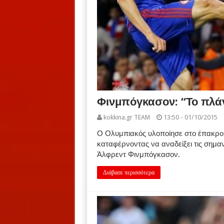
Φινμπόγκασον: “Το πλά
kokkina.gr TEAM
13:50 - 01/10/2015
Ο Ολυμπιακός υλοποίησε στο έπακρο 
καταφέρνοντας να αναδείξει τις σημα
Άλφρεντ Φινμπόγκασον.
Διάβασε περισσότερα