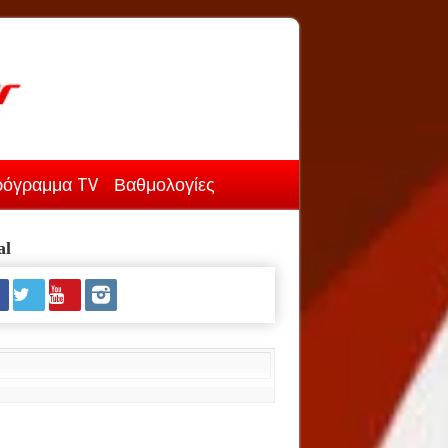
όγραμμα TV
Βαθμολογίες
al