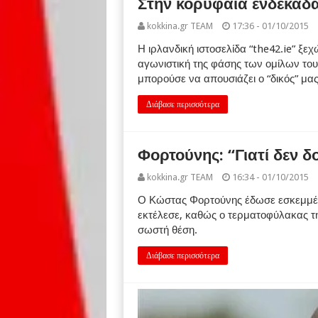
Στην κορυφαία ενδεκάδ
kokkina.gr TEAM
17:36 - 01/10/2015
Η ιρλανδική ιστοσελίδα “the42.ie” ξε
αγωνιστική της φάσης των ομίλων το
μπορούσε να απουσιάζει ο “δικός” μα
Διάβασε περισσότερα
Φορτούνης: “Γιατί δεν δ
kokkina.gr TEAM
16:34 - 01/10/2015
Ο Κώστας Φορτούνης έδωσε εσκεμμέν
εκτέλεσε, καθώς ο τερματοφύλακας τ
σωστή θέση.
Διάβασε περισσότερα