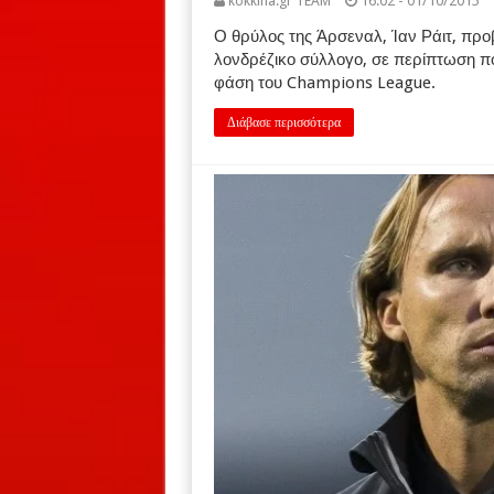
kokkina.gr TEAM
16:02 - 01/10/2015
Ο θρύλος της Άρσεναλ, Ίαν Ράιτ, πρ
λονδρέζικο σύλλογο, σε περίπτωση πο
φάση του Champions League.
Διάβασε περισσότερα