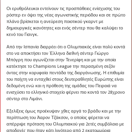
Οι ερυθρόλευκοι εντείνουν τις προσπάθειες ενίσχυσης του
ρόστερ εν όψει της νέας αγωνιστικής περιόδου και σε πρώτο
πλάνο βρίσκεται η ανεύρεση ποιοτικού γκαρντ με
δημιουργικές ικανότητες και ενός σέντερ που θα καλύψει το
κενό του Γιανγκ.
Από την Ισπανία διαρρέει ότι ο Ολυμπιακός είναι πολύ κοντά
στο να αποκτήσει τον Έλληνα διεθνή σέντερ Γιώργο
Μπόγρη που αγωνίζεται στην Τενερίφη και με την οποία
κατέκτησε το Champions League την περασμένη σεζόν
όντας στην κορυφαία πεντάδα της διοργάνωσης. Η επιθυμία
του παίχτη να ενταχθεί στους δευτεραθλητές Ευρώπης είναι
δεδομένη ενώ και η πρόθεση της ομάδας του Πειραιά να
ενισχύσει το ελληνικό στοιχείο φέρνει πιο κοντά τον 28χρονο
σέντερ στο Λιμάνι.
Εξελίξεις όμως προέκυψαν χθες αργά το βράδυ και με την
περίπτωση του Άαρον Τζάκσον, ο οποίος φέρεται να
απέρριψε πρόταση του Ολυμπιακού για 2ετές συμβόλαιο με
αποδοχές που ήταν κάτι λιγότερο από 2 εκατομμύρια