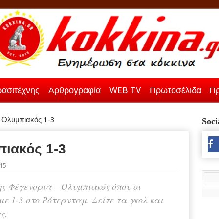
ασιτέχνης
Αρθρογραφία
WEB TV
Πρωτοσέλιδα
Πρ
 Ολυμπιακός 1-3
Soci
ιακός 1-3
015
σης Φέγενορντ – Ολυμπιακός όπου οι
ε 1-3 στο Ρότερνταμ. Δείτε τα γκολ και
ς.