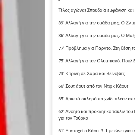
Τέλος αγώνα! Σπουδαία εμφάνιση και 
89′ Αλλαγή για την ομάδα μας. Ο Ζντι
86′ Αλλαγή για την ομάδα μας. Ο Μα
77′ Πρόβλημα για Πάρντο. Στη θέση τ
75′ Αλλαγή για τον Ολυμπιακό. Πουλί
73′ Κίτρινη σε Χάρα και Βέινοβιτς
66′ Σουτ άουτ από τον Ντιρκ Κάουτ
65′ Αρκετά σκληρό παιχνίδι πλέον από
62′ Ανόητο και προκλητικό τάκλιν το
για τον Τούρκο
61′ Ευστοχεί ο Κάου. 3-1 μειώνει για 