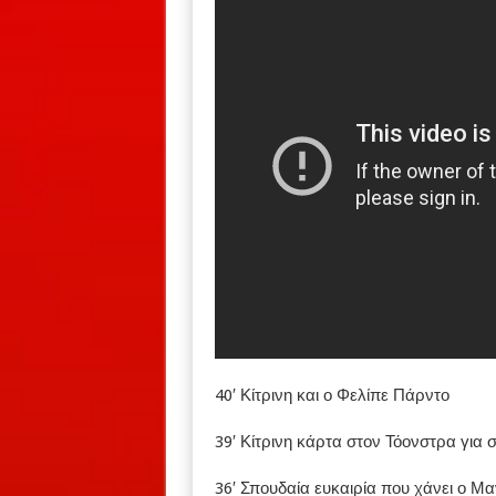
40′ Κίτρινη και ο Φελίπε Πάρντο
39′ Κίτρινη κάρτα στον Τόονστρα για
36′ Σπουδαία ευκαιρία που χάνει ο Μ