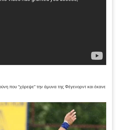
ύνη που “χόρεψε” την άμυνα της Φέγενορντ και έκανε