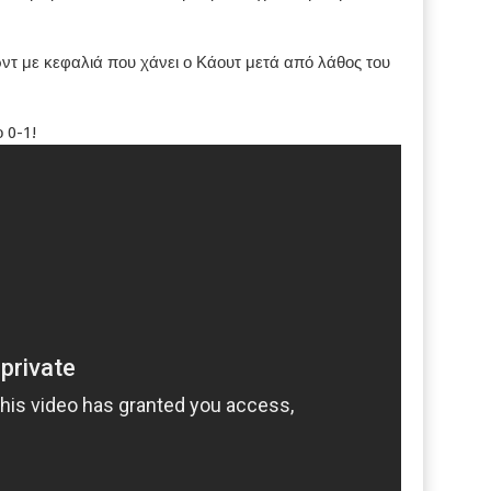
ρντ με κεφαλιά που χάνει ο Κάουτ μετά από λάθος του
 0-1!