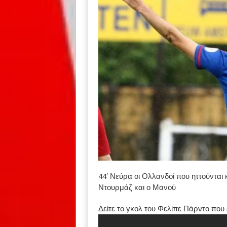
44′ Νεύρα οι Ολλανδοί που ηττούνται 
Ντουρμάζ και ο Μανού
Δείτε το γκολ του Φελίπε Πάρντο που 