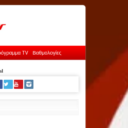
όγραμμα TV
Βαθμολογίες
al