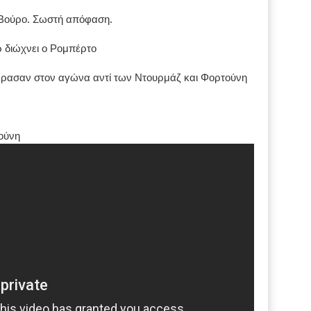
 Βούρο. Σωστή απόφαση.
ρ διώχνει ο Ρομπέρτο
πέρασαν στον αγώνα αντί των Ντουρμάζ και Φορτούνη
ούνη