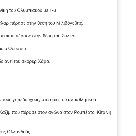
νίκη του Ολυμπιακού με 1-3
έλαρ πέρασε στην θέση του Mιλιβόγεβιτς.
ζουακού πέρασε στην θέση του Σαλίνο
ου ο Φουστέρ
δο αντί του σκόρερ Χάρα.
 τους γηπεδούχους, στα όρια του αντιαθλητικού
υ Καζίμ που πέρασε στον αγώνα στον Ρομπέρτο. Κίτρινη
τους Ολλανδούς.