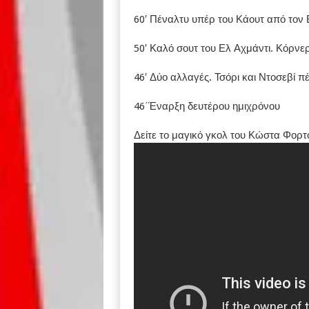
60′ Πέναλτυ υπέρ του Κάουτ από τον
50′ Καλό σουτ του Ελ Αχμάντι. Κόρνε
46′ Δύο αλλαγές. Τσόρι και Ντοσεβί 
46΄Έναρξη δευτέρου ημιχρόνου
Δείτε το μαγικό γκολ του Κώστα Φορτ