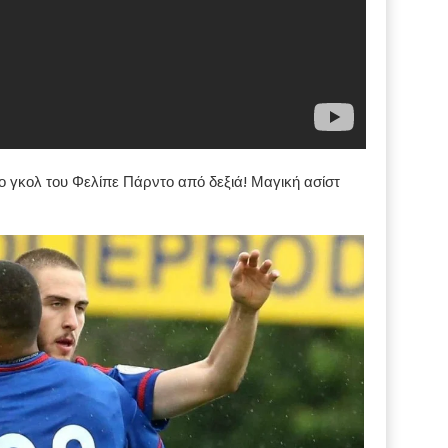
ίο γκολ του Φελίπε Πάρντο από δεξιά! Μαγική ασίστ