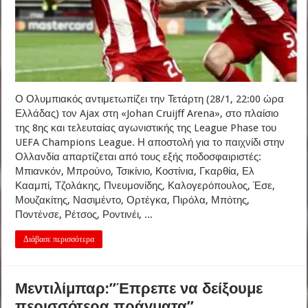
Ο Ολυμπιακός αντιμετωπίζει την Τετάρτη (28/1, 22:00 ώρα
Ελλάδας) τον Ajax στη «Johan Cruijff Arena», στο πλαίσιο
της 8ης και τελευταίας αγωνιστικής της League Phase του
UEFA Champions League. Η αποστολή για το παιχνίδι στην
Ολλανδία απαρτίζεται από τους εξής ποδοσφαιριστές:
Μπιανκόν, Μπρούνο, Τσικίνιο, Κοστίνια, Γκαρθία, Ελ
Κααμπί, Τζολάκης, Πνευμονίδης, Καλογερόπουλος, Έσε,
Μουζακίτης, Νασιμέντο, Ορτέγκα, Πιρόλα, Μπότης,
Ποντένσε, Ρέτσος, Ροντινέι, ...
Διάβασε περισσότερα
Μεντιλίμπαρ:”Έπρεπε να δείξουμε
περισσότερα πράγματα”