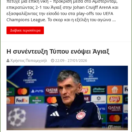
πέτυχε μια επική νίκη – πρόκριση μέσα στο Άμστερνταμ,
επικρατώντας 2-1 του Άγιαξ στην Johan Cruijff ArenA και
εξασφαλίζοντας την είσοδό του στα play-offs του UEFA
Champions League. Το σκορ και η εξέλιξη του αγώνα ...
Διάβασε περισσότερα
Η συνέντευξη Τύπου ενόψει Άγιαξ
Χρήστος Παπαμιχαήλ
22:09 - 27/01/2026