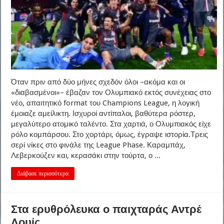
Όταν πριν από δύο μήνες σχεδόν όλοι –ακόμα και οι
«διαβασμένοι»– έβαζαν τον Ολυμπιακό εκτός συνέχειας στο
νέο, απαιτητικό format του Champions League, η λογική
έμοιαζε αμείλικτη. Ισχυροί αντίπαλοι, βαθύτερα ρόστερ,
μεγαλύτερο ατομικό ταλέντο. Στα χαρτιά, ο Ολυμπιακός είχε
ρόλο κομπάρσου. Στο χορτάρι, όμως, έγραψε ιστορία.Τρεις
σερί νίκες στο φινάλε της League Phase. Καραμπάχ,
Λεβερκούζεν και, κερασάκι στην τούρτα, ο ...
Διάβασε περισσότερα
Στα ερυθρόλευκα ο παιχταράς Αντρέ
Λουίς