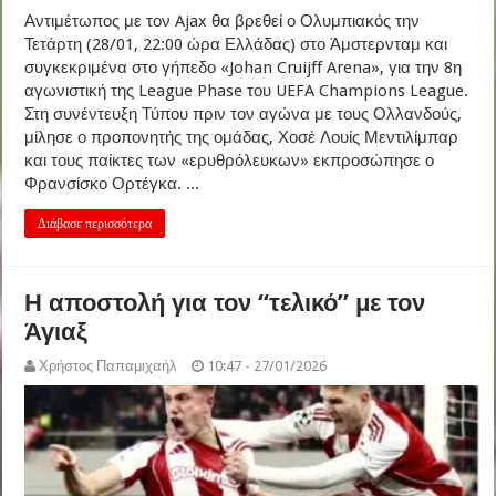
Αντιμέτωπος με τον Ajax θα βρεθεί ο Ολυμπιακός την
Τετάρτη (28/01, 22:00 ώρα Ελλάδας) στο Άμστερνταμ και
συγκεκριμένα στο γήπεδο «Johan Cruijff Arena», για την 8η
αγωνιστική της League Phase του UEFA Champions League.
Στη συνέντευξη Τύπου πριν τον αγώνα με τους Ολλανδούς,
μίλησε ο προπονητής της ομάδας, Χοσέ Λουίς Μεντιλίμπαρ
και τους παίκτες των «ερυθρόλευκων» εκπροσώπησε ο
Φρανσίσκο Ορτέγκα. ...
Διάβασε περισσότερα
Η αποστολή για τον “τελικό” με τον
Άγιαξ
Χρήστος Παπαμιχαήλ
10:47 - 27/01/2026