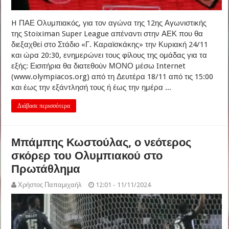
H ΠΑΕ Ολυμπιακός, για τον αγώνα της 12ης Αγωνιστικής
της Stoiximan Super League απέναντι στην ΑΕΚ που θα
διεξαχθεί στο Στάδιο «Γ. Καραϊσκάκης» την Κυριακή 24/11
και ώρα 20:30, ενημερώνει τους φίλους της ομάδας για τα
εξής: Εισιτήρια θα διατεθούν ΜΟΝΟ μέσω Internet
(www.olympiacos.org) από τη Δευτέρα 18/11 από τις 15:00
και έως την εξάντλησή τους ή έως την ημέρα ...
Διάβασε περισσότερα
Μπάμπης Κωστούλας, ο νεότερος
σκόρερ του Ολυμπιακού στο
Πρωτάθλημα
Χρήστος Παπαμιχαήλ
12:01 - 11/11/2024