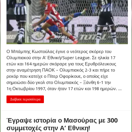
Ο Μπάμπης Κωστούλας έγινε ο νεότερος σκόρερ του
Ολυμπιακού στην Α’ Εθνική/Super League. Σε ηλικία 17
ετών και 164 ημερών σκόραρε για τους Ερυθρόλευκους
στην αναμέτρηση ΠΑΟΚ – Ολυμπιακός 2-3 και πήρε το
ρεκόρ που κατείχε ο Πίτερ Οφορίκουε, ο οποίος είχε
σημειώσει δύο γκολ στο Ολυμπιακός – Ξάνθη 6-1 την
1η Οκτωβρίου 1997, όταν ήταν 17 ετών και 198 ημερών. ...
Διάβασε περισσότερα
Έγραψε ιστορία ο Μασούρας με 300
συμμετοχές στην Α’ Εθνικη!