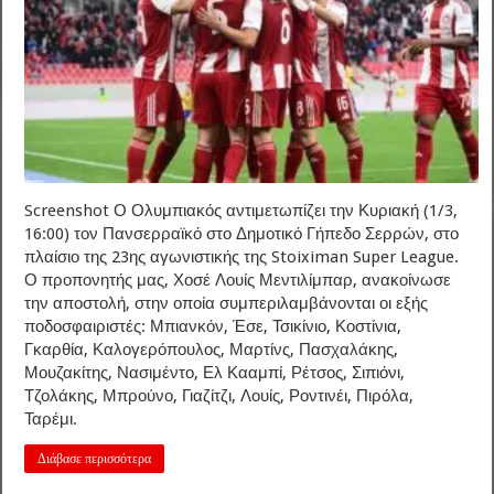
Screenshot Ο Ολυμπιακός αντιμετωπίζει την Κυριακή (1/3,
16:00) τον Πανσερραϊκό στο Δημοτικό Γήπεδο Σερρών, στο
πλαίσιο της 23ης αγωνιστικής της Stoiximan Super League.
Ο προπονητής μας, Χοσέ Λουίς Μεντιλίμπαρ, ανακοίνωσε
την αποστολή, στην οποία συμπεριλαμβάνονται οι εξής
ποδοσφαιριστές: Μπιανκόν, Έσε, Τσικίνιο, Κοστίνια,
Γκαρθία, Καλογερόπουλος, Μαρτίνς, Πασχαλάκης,
Μουζακίτης, Νασιμέντο, Ελ Κααμπί, Ρέτσος, Σιπιόνι,
Τζολάκης, Μπρούνο, Γιαζίτζι, Λουίς, Ροντινέι, Πιρόλα,
Ταρέμι.
Διάβασε περισσότερα