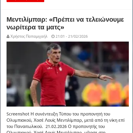
Μεντιλίμπαρ: «Πρέπει να τελειώνουμε
νωρίτερα τα ματς»
Χρήστος Παπαμιχαήλ
21:01 - 21/02/2026
Screenshot Η συνέντευξη Τύπου του προπονητή του
Ολυμπιακού, Χοσέ Λουίς Μεντιλίμπαρ, μετά από τη νίκη επί
του Παναιτωλικού. 21.02.2026 Ο προπονητής του
Ολυμπιακού, Χοσέ Λουίς Μεντιλίμπαρ, μίλησε στη