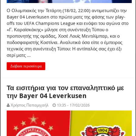
Ο Ολυμπιακός την Τετάρτη (18/02, 22:00) αντιμετωπίζει την
Bayer 04 Leverkusen στο πρώτο ματς της φάσης των play-
offs του UEFA Champions League και ενόψει του αγώνα στο
«Γ. Καραϊσκάκης» μίλησε στη συνέντευξη Τύπου ο
προπονητής της ομάδας, Χοσέ Λουίς Μεντιλίμπαρ, και ο
ποδοσφαιριστής Κοστίνια. Αναλυτικά όσα είπε ο έμπειρος
τεχνικός στη συνέντευξη Τύπου: Η αντίπαλός σας έχει έξι
σερί ματς ...
Διάβασε περισσότερα
Τα εισιτήρια για τον επαναληπτικό με
την Bayer 04 Leverkusen
Χρήστος Παπαμιχαήλ
13:35 - 17/02/2026