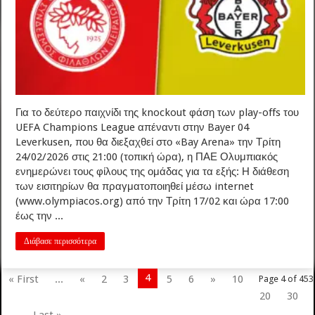
Για το δεύτερο παιχνίδι της knockout φάση των play-offs του
UEFA Champions League απέναντι στην Bayer 04
Leverkusen, που θα διεξαχθεί στο «Bay Arena» την Τρίτη
24/02/2026 στις 21:00 (τοπική ώρα), η ΠΑΕ Ολυμπιακός
ενημερώνει τους φίλους της ομάδας για τα εξής: Η διάθεση
των εισιτηρίων θα πραγματοποιηθεί μέσω internet
(www.olympiacos.org) από την Τρίτη 17/02 και ώρα 17:00
έως την ...
Διάβασε περισσότερα
4
« First
...
«
2
3
5
6
»
10
Page 4 of 453
20
30
...
Last »