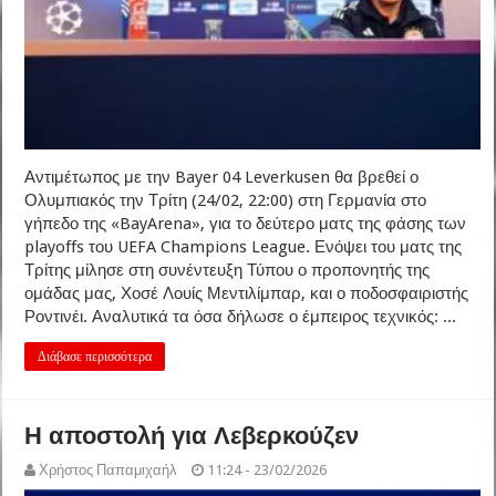
Αντιμέτωπος με την Bayer 04 Leverkusen θα βρεθεί ο
Ολυμπιακός την Τρίτη (24/02, 22:00) στη Γερμανία στο
γήπεδο της «BayArena», για το δεύτερο ματς της φάσης των
playoffs του UEFA Champions League. Ενόψει του ματς της
Τρίτης μίλησε στη συνέντευξη Τύπου ο προπονητής της
ομάδας μας, Χοσέ Λουίς Μεντιλίμπαρ, και ο ποδοσφαιριστής
Ροντινέι. Αναλυτικά τα όσα δήλωσε ο έμπειρος τεχνικός: ...
Διάβασε περισσότερα
Η αποστολή για Λεβερκούζεν
Χρήστος Παπαμιχαήλ
11:24 - 23/02/2026