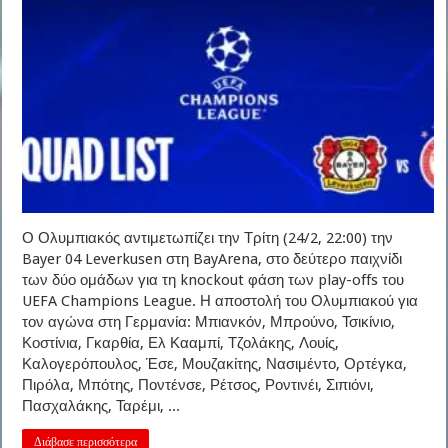
Ο Ολυμπιακός αντιμετωπίζει την Τρίτη (24/2, 22:00) την
Bayer 04 Leverkusen στη BayArena, στο δεύτερο παιχνίδι
των δύο ομάδων για τη knockout φάση των play-offs του
UEFA Champions League. Η αποστολή του Ολυμπιακού για
τον αγώνα στη Γερμανία: Μπιανκόν, Μπρούνο, Τσικίνιο,
Κοστίνια, Γκαρθία, Ελ Κααμπί, Τζολάκης, Λουίς,
Καλογερόπουλος, Έσε, Μουζακίτης, Νασιμέντο, Ορτέγκα,
Πιρόλα, Μπότης, Ποντένσε, Ρέτσος, Ροντινέι, Σιπιόνι,
Πασχαλάκης, Ταρέμι, ...
Διάβασε περισσότερα