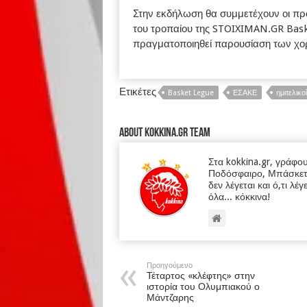
Στην εκδήλωση θα συμμετέχουν οι προ
του τροπαίου της STOIXIMAN.GR Bask
πραγματοποιηθεί παρουσίαση των χ
Ετικέτες
Basket Legue
ΕΣΑΚΕ
ημιτελικοί
About kokkina.gr TEAM
Στα kokkina.gr, γράφο
Ποδόσφαιρο, Μπάσκετ κα
δεν λέγεται και ό,τι λέγ
όλα... κόκκινα!
Προηγούμενο
Τέταρτος «κλέφτης» στην
ιστορία του Ολυμπιακού ο
Μάντζαρης