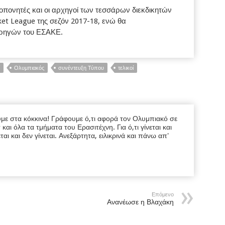
πονητές και οι αρχηγοί των τεσσάρων διεκδικητών
et League της σεζόν 2017-18, ενώ θα
ορηγών του ΕΣΑΚΕ.
Ολυμπιακός
συνέντευξη Τύπου
τελικοί
υμε στα κόκκινα! Γράφουμε ό,τι αφορά τον Ολυμπιακό σε
ι όλα τα τμήματα του Ερασιτέχνη. Για ό,τι γίνεται και
εται και δεν γίνεται. Ανεξάρτητα, ειλικρινά και πάνω απ'
Επόμενο
Ανανέωσε η Βλαχάκη