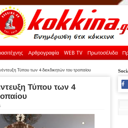
ασιτέχνης
Αρθρογραφία
WEB TV
Πρωτοσέλιδα
Πρ
νέντευξη Τύπου των 4 διεκδικητών του τροπαίου
Soci
έντευξη Τύπου των 4
ροπαίου
8