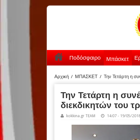
Ποδόσφαιρο
Ερ
Μπάσκετ
Αρχική
/
ΜΠΑΣΚΕΤ
/
Την Τετάρτη η συ
Την Τετάρτη η συν
διεκδικητών του τ
kokkina.gr TEAM
14:07 - 19/05/201