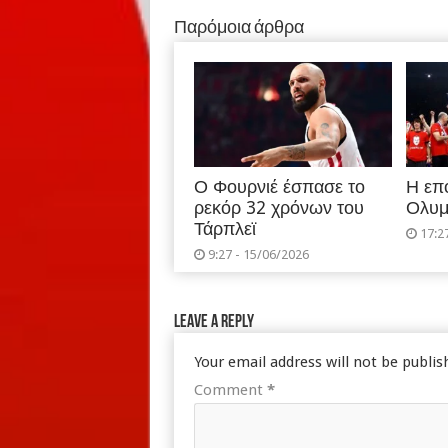
Παρόμοια άρθρα
Ο Φουρνιέ έσπασε το
Η επ
ρεκόρ 32 χρόνων του
Ολυμ
Τάρπλεϊ
17:2
9:27 - 15/06/2026
Leave a Reply
Your email address will not be publis
Comment
*