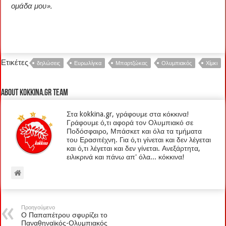
ομάδα μου».
Ετικέτες
δηλώσεις
Ευρωλίγκα
Μπαρτζώκας
Ολυμπιακός
Χίμκι
About kokkina.gr TEAM
Στα kokkina.gr, γράφουμε στα κόκκινα!
Γράφουμε ό,τι αφορά τον Ολυμπιακό σε
Ποδόσφαιρο, Μπάσκετ και όλα τα τμήματα
του Ερασιτέχνη. Για ό,τι γίνεται και δεν λέγεται
και ό,τι λέγεται και δεν γίνεται. Ανεξάρτητα,
ειλικρινά και πάνω απ' όλα... κόκκινα!
Προηγούμενο
Ο Παπαπέτρου σφυρίζει το
Παναθηναϊκός-Ολυμπιακός