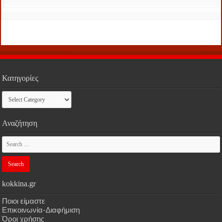
Κατηγορίες
Κατηγορίες
Αναζήτηση
kokkina.gr
Ποιοι είμαστε
Επικοινωνία-Διαφήμιση
Όροι χρήσης