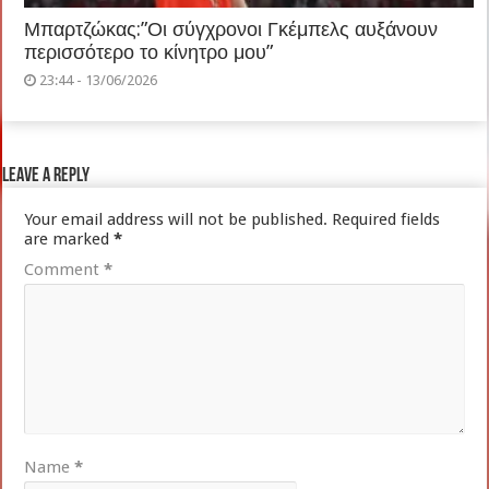
Μπαρτζώκας:”Οι σύγχρονοι Γκέμπελς αυξάνουν
περισσότερο το κίνητρο μου”
23:44 - 13/06/2026
Leave a Reply
Your email address will not be published.
Required fields
are marked
*
Comment
*
Name
*