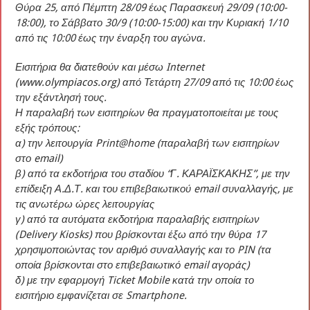
Θύρα 25, από Πέμπτη 28/09 έως Παρασκευή 29/09 (10:00-
18:00), το Σάββατο 30/9 (10:00-15:00) και την Κυριακή 1/10
από τις 10:00 έως την έναρξη του αγώνα.
Εισιτήρια θα διατεθούν και μέσω Internet
(
www.olympiacos.org
) από Τετάρτη 27/09 από τις 10:00 έως
την εξάντλησή τους.
Η παραλαβή των εισιτηρίων θα πραγματοποιείται με τους
εξής τρόπους:
α) την λειτουργία Print@home (παραλαβή των εισιτηρίων
στο email)
β) από τα εκδοτήρια του σταδίου “Γ. ΚΑΡΑΪΣΚΑΚΗΣ”, με την
επίδειξη Α.Δ.Τ. και του επιβεβαιωτικού email συναλλαγής, με
τις ανωτέρω ώρες λειτουργίας
γ) από τα αυτόματα εκδοτήρια παραλαβής εισιτηρίων
(Delivery Kiosks) που βρίσκονται έξω από την θύρα 17
χρησιμοποιώντας τον αριθμό συναλλαγής και το PIN (τα
οποία βρίσκονται στο επιβεβαιωτικό email αγοράς)
δ) με την εφαρμογή Ticket Mobile κατά την οποία το
εισιτήριο εμφανίζεται σε Smartphone.