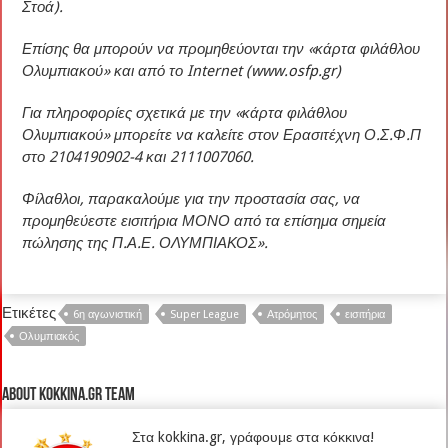
Στοά).
Επίσης θα μπορούν να προμηθεύονται την «κάρτα φιλάθλου
Ολυμπιακού» και από το Internet (
www.osfp.gr
)
Για πληροφορίες σχετικά με την «κάρτα φιλάθλου
Ολυμπιακού» μπορείτε να καλείτε στον Ερασιτέχνη Ο.Σ.Φ.Π
στο 2104190902-4 και 2111007060.
Φίλαθλοι, παρακαλούμε για την προστασία σας, να
προμηθεύεστε εισιτήρια ΜΟΝΟ από τα επίσημα σημεία
πώλησης της Π.Α.Ε. ΟΛΥΜΠΙΑΚΟΣ».
Ετικέτες
6η αγωνιστική
Super League
Ατρόμητος
εισιτήρια
Ολυμπιακός
About kokkina.gr TEAM
Στα kokkina.gr, γράφουμε στα κόκκινα!