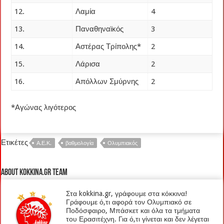
12.
Λαμία
4
13.
Παναθηναϊκός
3
14.
Αστέρας Τρίπολης*
2
15.
Λάρισα
2
16.
Απόλλων Σμύρνης
2
*Αγώνας λιγότερος
Ετικέτες
Α.Ε.Κ.
βαθμολογία
Ολυμπιακός
About kokkina.gr TEAM
Στα kokkina.gr, γράφουμε στα κόκκινα!
Γράφουμε ό,τι αφορά τον Ολυμπιακό σε
Ποδόσφαιρο, Μπάσκετ και όλα τα τμήματα
του Ερασιτέχνη. Για ό,τι γίνεται και δεν λέγεται