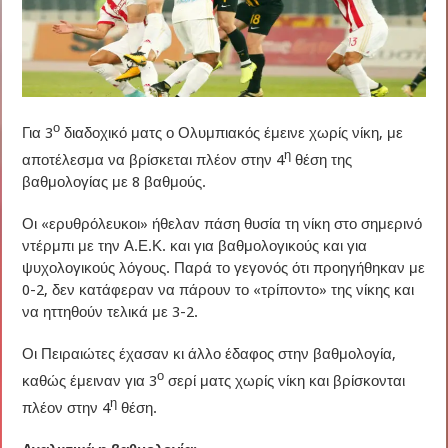
ο
Για 3
διαδοχικό ματς ο Ολυμπιακός έμεινε χωρίς νίκη, με
η
αποτέλεσμα να βρίσκεται πλέον στην 4
θέση της
βαθμολογίας με 8 βαθμούς.
Οι «ερυθρόλευκοι» ήθελαν πάση θυσία τη νίκη στο σημερινό
ντέρμπι με την Α.Ε.Κ. και για βαθμολογικούς και για
ψυχολογικούς λόγους. Παρά το γεγονός ότι προηγήθηκαν με
0-2, δεν κατάφεραν να πάρουν το «τρίποντο» της νίκης και
να ηττηθούν τελικά με 3-2.
Οι Πειραιώτες έχασαν κι άλλο έδαφος στην βαθμολογία,
ο
καθώς έμειναν για 3
σερί ματς χωρίς νίκη και βρίσκονται
η
πλέον στην 4
θέση.