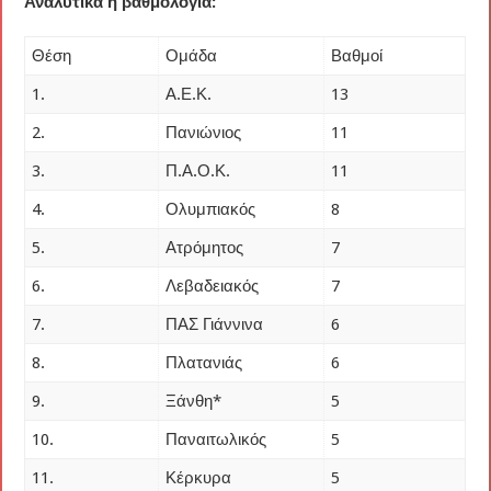
Αναλυτικά η βαθμολογία:
Θέση
Ομάδα
Βαθμοί
1.
Α.Ε.Κ.
13
2.
Πανιώνιος
11
3.
Π.Α.Ο.Κ.
11
4.
Ολυμπιακός
8
5.
Ατρόμητος
7
6.
Λεβαδειακός
7
7.
ΠΑΣ Γιάννινα
6
8.
Πλατανιάς
6
9.
Ξάνθη*
5
10.
Παναιτωλικός
5
11.
Κέρκυρα
5