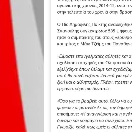
αγωνιστικής χρονιάς 2014-15, ενώ την
στην τελευταία του χρονιά στην δράσ
Ο Πιο Δημοφιλής Παίκτης αναδείχθηκε
Σπανούλης συγκέντρωσε 585 ψήφους,
ήταν ο συμπαίκτης του στους «ερυθρό
και τρίτος ο Μάικ Τζέϊμς του Παναθην
«Είμαστε επαγγελματίες αθλητές και αυ
σχολίασε ο αρχηγός του Ολυμπιακού 
εξελίχθηκε όπως θέλαμε και σχεδιάζα
αυτό θα συνδυαζόταν ιδανικά για εμένα
ζωή και ο αθλητισμός. Πλέον, πρέπει 
εμφανιστούμε πιο δυνατοί».
«Όσο για το βραβείο αυτό, θέλω να ε
ψήφισε και με ανέδειξε ως τον δημοφι
επισήμανε:
«Η αναγνώριση και η αγάπη
δύναμη και κουράγιο να συνεχίσω. Επί
Γνωρίζω καλά πως εμείς οι αθλητές απ