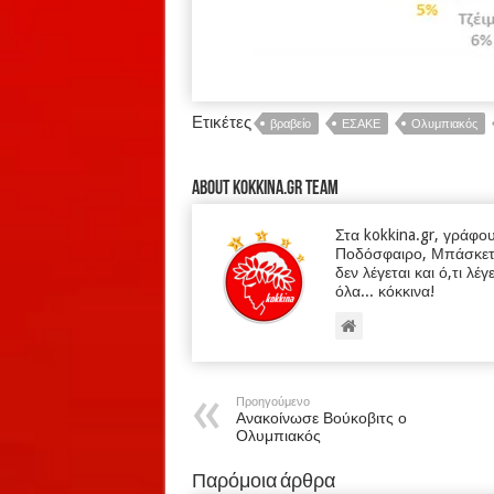
Ετικέτες
βραβείο
ΕΣΑΚΕ
Ολυμπιακός
About kokkina.gr TEAM
Στα kokkina.gr, γράφο
Ποδόσφαιρο, Μπάσκετ κα
δεν λέγεται και ό,τι λέγ
όλα... κόκκινα!
Προηγούμενο
Ανακοίνωσε Βούκοβιτς ο
Ολυμπιακός
Παρόμοια άρθρα