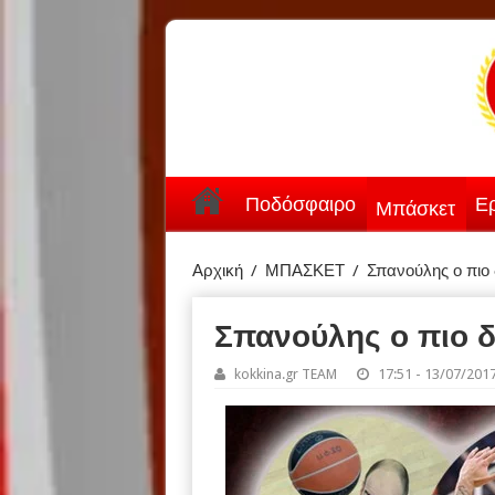
Ποδόσφαιρο
Ερ
Μπάσκετ
Αρχική
/
ΜΠΑΣΚΕΤ
/
Σπανούλης ο πιο
Σπανούλης ο πιο 
kokkina.gr TEAM
17:51 - 13/07/201