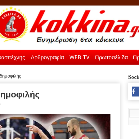
ασιτέχνης
Αρθρογραφία
WEB TV
Πρωτοσέλιδα
Πρ
 δημοφιλής
Soci
δημοφιλής
7