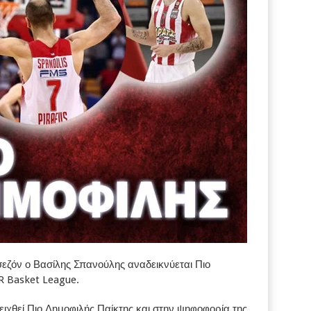
 σεζόν ο Βασίλης Σπανούλης αναδεικνύεται Πιο
R Basket League.
ιχθεί Πιο Δημοφιλής Παίκτης και στην ψηφοφορία της