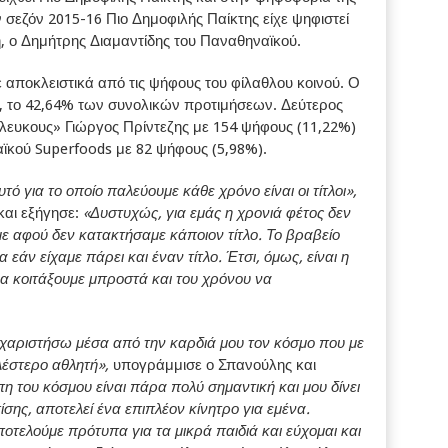
 σεζόν 2015-16 Πιο Δημοφιλής Παίκτης είχε ψηφιστεί
η, ο Δημήτρης Διαμαντίδης του Παναθηναϊκού.
 αποκλειστικά από τις ψήφους του φίλαθλου κοινού. Ο
 το 42,64% των συνολικών προτιμήσεων. Δεύτερος
λευκους» Γιώργος Πρίντεζης με 154 ψήφους (11,22%)
αϊκού Superfoods με 82 ψήφους (5,98%).
τό για το οποίο παλεύουμε κάθε χρόνο είναι οι τίτλοι»,
και εξήγησε:
«Δυστυχώς, για εμάς η χρονιά φέτος δεν
με αφού δεν κατακτήσαμε κάποιον τίτλο. Το βραβείο
 εάν είχαμε πάρει και έναν τίτλο. Έτσι, όμως, είναι η
να κοιτάξουμε μπροστά και του χρόνου να
υχαριστήσω μέσα από την καρδιά μου τον κόσμο που με
λέστερο αθλητή»,
υπογράμμισε ο Σπανούλης και
 του κόσμου είναι πάρα πολύ σημαντική και μου δίνει
σης, αποτελεί ένα επιπλέον κίνητρο για εμένα.
οτελούμε πρότυπα για τα μικρά παιδιά και εύχομαι και