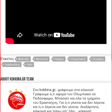
Ετικέτες
Βρέντζος
Μοντεστό
Ντάρκο
Ολυμπιακός
Ουσίγιος
παρουσίαση
Χασί
About kokkina.gr TEAM
Στα kokkina.gr, γράφουμε στα κόκκινα!
Γράφουμε ό,τι αφορά τον Ολυμπιακό σε
Ποδόσφαιρο, Μπάσκετ και όλα τα τμήματα
του Ερασιτέχνη. Για ό,τι γίνεται και δεν λέγεται
και ό,τι λέγεται και δεν γίνεται. Ανεξάρτητα,
ειλικρινά και πάνω απ' όλα... κόκκινα!