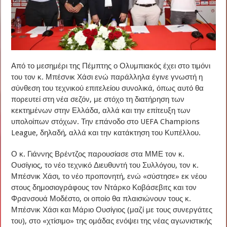
Από το μεσημέρι της Πέμπτης ο Ολυμπιακός έχει στο τιμόνι
του τον κ. Μπέσνικ Χάσι ενώ παράλληλα έγινε γνωστή η
σύνθεση του τεχνικού επιτελείου συνολικά, όπως αυτό θα
πορευτεί στη νέα σεζόν, με στόχο τη διατήρηση των
κεκτημένων στην Ελλάδα, αλλά και την επίτευξη των
υπολοίπων στόχων. Την επάνοδο στο UEFA Champions
League, δηλαδή, αλλά και την κατάκτηση του Κυπέλλου.
Ο κ. Γιάννης Βρέντζος παρουσίασε στα ΜΜΕ τον κ.
Ουσίγιος, το νέο τεχνικό Διευθυντή του Συλλόγου, τον κ.
Μπέσνικ Χάσι, το νέο προπονητή, ενώ «σύστησε» εκ νέου
στους δημοσιογράφους τον Ντάρκο Κοβάσεβιτς και τον
Φρανσουά Μοδέστο, οι οποίο θα πλαισιώνουν τους κ.
Μπέσνικ Χάσι και Μάριο Ουσίγιος (μαζί με τους συνεργάτες
του), στο «χτίσιμο» της ομάδας ενόψει της νέας αγωνιστικής