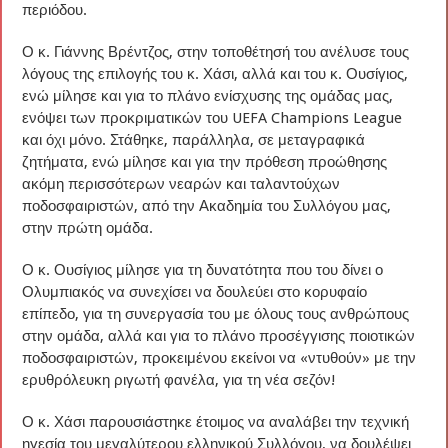
περιόδου.
Ο κ. Γιάννης Βρέντζος, στην τοποθέτησή του ανέλυσε τους
λόγους της επιλογής του κ. Χάσι, αλλά και του κ. Ουσίγιος,
ενώ μίλησε και για το πλάνο ενίσχυσης της ομάδας μας,
ενόψει των προκριματικών του UEFA Champions League
και όχι μόνο. Στάθηκε, παράλληλα, σε μεταγραφικά
ζητήματα, ενώ μίλησε και για την πρόθεση προώθησης
ακόμη περισσότερων νεαρών και ταλαντούχων
ποδοσφαιριστών, από την Ακαδημία του Συλλόγου μας,
στην πρώτη ομάδα.
Ο κ. Ουσίγιος μίλησε για τη δυνατότητα που του δίνει ο
Ολυμπιακός να συνεχίσει να δουλεύει στο κορυφαίο
επίπεδο, για τη συνεργασία του με όλους τους ανθρώπους
στην ομάδα, αλλά και για το πλάνο προσέγγισης ποιοτικών
ποδοσφαιριστών, προκειμένου εκείνοι να «ντυθούν» με την
ερυθρόλευκη ριγωτή φανέλα, για τη νέα σεζόν!
Ο κ. Χάσι παρουσιάστηκε έτοιμος να αναλάβει την τεχνική
ηγεσία του μεγαλύτερου ελληνικού Συλλόγου, να δουλέψει