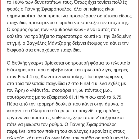
το 100% των δυνατοτήτων τους. Όπως έχει τονίσει πολλές
φορές ο Γιάννης Σφαιρόπουλος, όλοι οι παίκτες είναι
σημαντικοί και όλοι πρέπει να προσφέρουν σε τέτοιου είδους
παιχνίδια, προκειμένου η ομάδα να επιτεύξει τον στόχο της.
Ο κορμός όμως των «ερυθρολεύκων» είναι αυτός που
καλείται να τραβήξει το περισσότερο κουπί και την δεδομένη
στιγμή, ο Βαγγέλης Μάντζαρης δείχνει έτοιμος να κάνει την
διαφορά στα επερχόμενα παιχνίδια.
Ο διεθνής γκαρντ βρίσκεται σε τρομερή φόρμα το τελευταίο
διάστημα, κάτι που επιβεβαίωσε και πριν από λίγες ημέρες
στον Final 4 της Κωνσταντινούπολης. Πιο συγκεκριμένα,
στα τρία τελευταία παιχνίδια (2 στο Final 4 κι ένα εχθές με
τον Άρη) ο «Μάντζα» σκοράρει 11,66 πόντους μ.ο.,
σουτάροντας με το εξαιρετικό 61,11% πίσω από τα 6,75.
Πέρα από την τρομερή δουλειά που κάνει στην άμυνα, ο
γκαρντ του Ολυμπιακού ηρεμεί το παιχνίδι της ομάδας,
οργανώνει σωστά τις επιθέσεις, ξέρει πότε ν’ αυξήσει και
πότε να μειώσει τον ρυθμό. Ο Γιάννης Σφαιρόπουλος
περιμένει από τον παίκτη του ανάλογες εμφανίσεις στους
τελικούς, κάτι που θα ωφελήσει την ομάδα σε πολύ μεγάλο