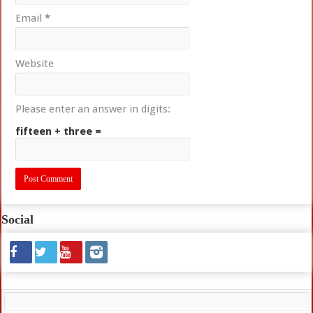
Email
*
Website
Please enter an answer in digits:
fifteen + three =
Social