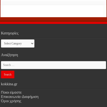
Κατηγορίες
Κατηγορίες
Αναζήτηση
kokkina.gr
Ποιοι είμαστε
Επικοινωνία-Διαφήμιση
Όροι χρήσης