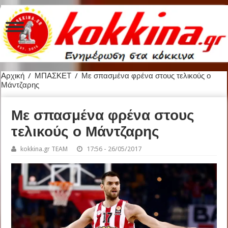
Αρχική
/
ΜΠΑΣΚΕΤ
/
Με σπασμένα φρένα στους τελικούς ο
Μάντζαρης
Με σπασμένα φρένα στους
τελικούς ο Μάντζαρης
kokkina.gr TEAM
17:56 - 26/05/2017