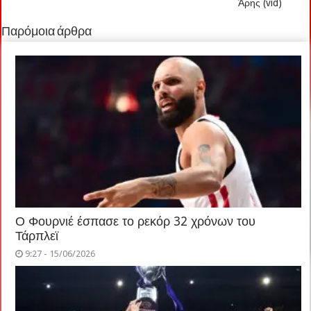
Άρης (vid)
Παρόμοια άρθρα
Ο Φουρνιέ έσπασε το ρεκόρ 32 χρόνων του
Τάρπλεϊ
9:27 - 15/06/2026