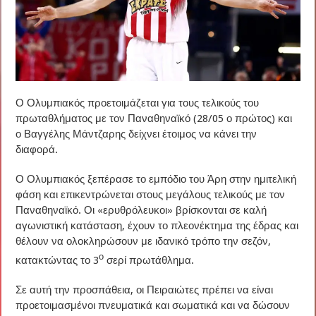
Ο Ολυμπιακός προετοιμάζεται για τους τελικούς του
πρωταθλήματος με τον Παναθηναϊκό (28/05 ο πρώτος) και
ο Βαγγέλης Μάντζαρης δείχνει έτοιμος να κάνει την
διαφορά.
Ο Ολυμπιακός ξεπέρασε το εμπόδιο του Άρη στην ημιτελική
φάση και επικεντρώνεται στους μεγάλους τελικούς με τον
Παναθηναϊκό. Οι «ερυθρόλευκοι» βρίσκονται σε καλή
αγωνιστική κατάσταση, έχουν το πλεονέκτημα της έδρας και
θέλουν να ολοκληρώσουν με ιδανικό τρόπο την σεζόν,
ο
κατακτώντας το 3
σερί πρωτάθλημα.
Σε αυτή την προσπάθεια, οι Πειραιώτες πρέπει να είναι
προετοιμασμένοι πνευματικά και σωματικά και να δώσουν