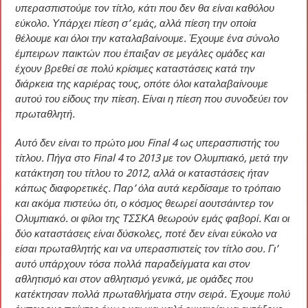
υπερασπιστούμε τον τίτλο, κάτι που δεν θα είναι καθόλου
εύκολο. Υπάρχει πίεση σ’ εμάς, αλλά πίεση την οποία
θέλουμε και όλοι την καταλαβαίνουμε. Έχουμε ένα σύνολο
έμπειρων παικτών που έπαιξαν σε μεγάλες ομάδες και
έχουν βρεθεί σε πολύ κρίσιμες καταστάσεις κατά την
διάρκεια της καριέρας τους, οπότε όλοι καταλαβαίνουμε
αυτού του είδους την πίεση. Είναι η πίεση που συνοδεύει τον
πρωταθλητή.
Αυτό δεν είναι το πρώτο μου Final 4 ως υπερασπιστής του
τίτλου. Πήγα στο Final 4 το 2013 με τον Ολυμπιακό, μετά την
κατάκτηση του τίτλου το 2012, αλλά οι καταστάσεις ήταν
κάπως διαφορετικές. Παρ’ όλα αυτά κερδίσαμε το τρόπαιο
και ακόμα πιστεύω ότι, ο κόσμος θεωρεί αουτσάιντερ τον
Ολυμπιακό. οι φίλοι της ΤΣΣΚΑ θεωρούν εμάς φαβορί. Και οι
δύο καταστάσεις είναι δύσκολες, ποτέ δεν είναι εύκολο να
είσαι πρωταθλητής και να υπερασπιστείς τον τίτλο σου. Γι’
αυτό υπάρχουν τόσα πολλά παραδείγματα και στον
αθλητισμό και στον αθλητισμό γενικά, με ομάδες που
κατέκτησαν πολλά πρωταθλήματα στην σειρά. Έχουμε πολύ