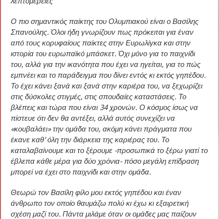
λεπτομέρειες
Ο πιο σημαντικός παίκτης του Ολυμπιακού είναι ο Βασίλης
Σπανούλης. Όλοι ήδη γνωρίζουν πως πρόκειται για έναν
από τους κορυφαίους παίκτες στην Ευρωλίγκα και στην
ιστορία του ευρωπαϊκό μπάσκετ. Όχι μόνο για το παιχνίδι
του, αλλά για την ικανότητα που έχει να ηγείται, για το πώς
εμπνέει και το παράδειγμα που δίνει εντός κι εκτός γηπέδου.
Το έχει κάνει ξανά και ξανά στην καριέρα του, να ξεχωρίζει
στις δύσκολες στιγμές, στις σπουδαίες καταστάσεις. Το
βλέπεις και τώρα που είναι 34 χρονών. Ο κόσμος ίσως να
πίστευε ότι δεν θα αντέξει, αλλά αυτός συνεχίζει να
«κουβαλάει» την ομάδα του, ακόμη κάνει πράγματα που
έκανε καθ’ όλη την διάρκεια της καριέρας του. Το
καταλαβαίνουμε και το ξέρουμε -προσωπικά το ξέρω γιατί το
έβλεπα κάθε μέρα για δύο χρόνια- πόσο μεγάλη επίδραση
μπορεί να έχει στο παιχνίδι και στην ομάδα.
Θεωρώ τον Βασίλη φίλο μου εκτός γηπέδου και έναν
άνθρωπο τον οποίο θαυμάζω πολύ κι έχω κι εξαιρετική
σχέση μαζί του. Πάντα μιλάμε όταν οι ομάδες μας παίζουν