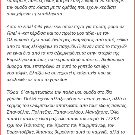
έμπειρους παίκτες όμως και μια καλή ευκαιρία να εντάξομε
την ομάδα στο κλαμπ με τις ομάδες που έχουν κερδίσει
συνεχόμενα πρωταθλήματα.
Αυτό το Final 4 θα γίνει εκεί όπου πήγα για πρώτη φορά σε
Final 4 -και κέρδισα και τον πρώτο μου τίτλο- με τον
Ολυμπιακό. έχω πολύ ιδιαίτερες αναμνήσεις από αυτό, ειδικά
από το πως εξελίχθηκε το παιχνίδι. Πιθανόν αυτό το παιχνίδι
να είναι ένα από τα πιο αξιομνημόνευτα στην ιστορία της
Ευρωλίγκα και ίσως του ευρωπαϊκού μπάσκετ. Αισθάνομαι
όμορφα που επιστρέφω σε αυτό το γήπεδο και λίγη
νοσταλγία. Ελπίζω να συνεχιστεί η καλοτυχία που με
ακολουθεί σε αυτό το γήπεδο»
Τώρα, θ’ αντιμετωπίσω την παλιά μου ομάδα στο ίδιο
γήπεδο. Πολλά έχουν αλλάξει μέσα σε πέντε χρόνια, αλλά ο
κορμός του Ολυμπιακού αποτελείται από τους ίδιους παίκτες.
Σπανούλης, Πρίντεζης, Παπανικολάου, Μάντζαρης. Όλοι
αυτοί οι παίκτες είναι μαζί όλο αυτόν τον καιρό. Η ΤΣΣΚΑ
έχει τον Τεόντοσιτς, τον Χριάπα τον Κουρμπάνοφ, τον
Βοροντσέβιτς. Άπαντες θυμούνται αυτό το παιχνίδι, αλλά το