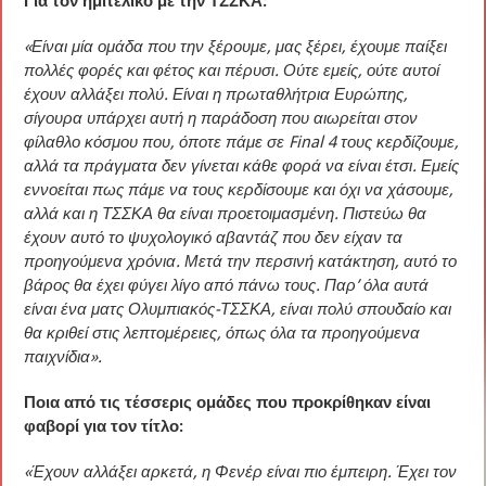
Για τον ημιτελικό με την ΤΣΣΚΑ:
«Είναι μία ομάδα που την ξέρουμε, μας ξέρει, έχουμε παίξει
πολλές φορές και φέτος και πέρυσι. Ούτε εμείς, ούτε αυτοί
έχουν αλλάξει πολύ. Είναι η πρωταθλήτρια Ευρώπης,
σίγουρα υπάρχει αυτή η παράδοση που αιωρείται στον
φίλαθλο κόσμου που, όποτε πάμε σε Final 4 τους κερδίζουμε,
αλλά τα πράγματα δεν γίνεται κάθε φορά να είναι έτσι. Εμείς
εννοείται πως πάμε να τους κερδίσουμε και όχι να χάσουμε,
αλλά και η ΤΣΣΚΑ θα είναι προετοιμασμένη. Πιστεύω θα
έχουν αυτό το ψυχολογικό αβαντάζ που δεν είχαν τα
προηγούμενα χρόνια. Μετά την περσινή κατάκτηση, αυτό το
βάρος θα έχει φύγει λίγο από πάνω τους. Παρ’ όλα αυτά
είναι ένα ματς Ολυμπιακός-ΤΣΣΚΑ, είναι πολύ σπουδαίο και
θα κριθεί στις λεπτομέρειες, όπως όλα τα προηγούμενα
παιχνίδια».
Ποια από τις τέσσερις ομάδες που προκρίθηκαν είναι
φαβορί για τον τίτλο:
«Έχουν αλλάξει αρκετά, η Φενέρ είναι πιο έμπειρη. Έχει τον