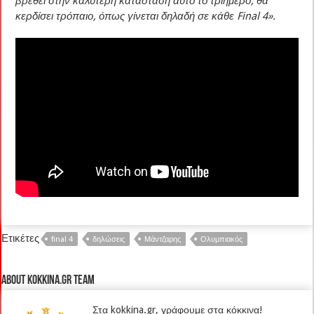
βρεθεί στην καλύτερη κατάσταση αυτό το τριήμερο, θα
κερδίσει τρόπαιο, όπως γίνεται δηλαδή σε κάθε Final 4».
Ετικέτες
final 4
δηλώσεις
Μάντζαρης
Ολυμπιακός
About kokkina.gr TEAM
Στα kokkina.gr, γράφουμε στα κόκκινα!