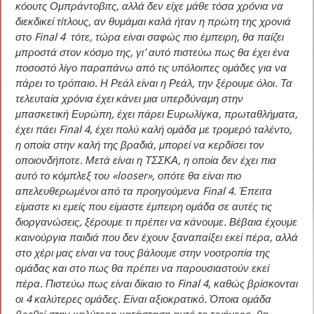
κόουτς Ομπράντοβιτς, αλλά δεν είχε μάθε τόσα χρόνια να
διεκδικεί τίτλους, αν θυμάμαι καλά ήταν η πρώτη της χρονιά
στο Final 4 τότε, τώρα είναι σαφώς πιο έμπειρη, θα παίζει
μπροστά στον κόσμο της, γι’ αυτό πιστεύω πως θα έχει ένα
ποσοστό λίγο παραπάνω από τις υπόλοιπες ομάδες για να
πάρει το τρόπαιο. Η Ρεάλ είναι η Ρεάλ, την ξέρουμε όλοι. Τα
τελευταία χρόνια έχει κάνει μια υπερδύναμη στην
μπασκετική Ευρώπη, έχει πάρει Ευρωλίγκα, πρωταθλήματα,
έχει πάει Final 4, έχει πολύ καλή ομάδα με τρομερό ταλέντο,
η οποία στην καλή της βραδιά, μπορεί να κερδίσει τον
οποιονδήποτε. Μετά είναι η ΤΣΣΚΑ, η οποία δεν έχει πια
αυτό το κόμπλεξ του «looser», οπότε θα είναι πιο
απελευθερωμένοι από τα προηγούμενα Final 4. Έπειτα
είμαστε κι εμείς που είμαστε έμπειρη ομάδα σε αυτές τις
διοργανώσεις, ξέρουμε τι πρέπει να κάνουμε. Βέβαια έχουμε
καινούργια παιδιά που δεν έχουν ξαναπαίξει εκεί πέρα, αλλά
στο χέρι μας είναι να τους βάλουμε στην νοοτροπία της
ομάδας και στο πως θα πρέπει να παρουσιαστούν εκεί
πέρα. Πιστεύω πως είναι δίκαιο το Final 4, καθώς βρίσκονται
οι 4 καλύτερες ομάδες. Είναι αξιοκρατικό. Όποια ομάδα