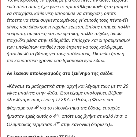
ενώ τώρα όπως έχει γίνει το πρωτάθλημα κάθε ήττα μπορεί
να στοιχήσει, κάθε νίκη μπορούσε να στοιχήσει, οπότε
έπρεπε να είσαι συγκεντρωμένους γι’ αυτούς τους πέντε-έξι
μήνες που διήρκησε η regular season. Επίσης υπήρχε πολλή
κούραση, σωματική και πνευματική, πολλά ταξίδια, διπλά
παιχνίδια μέσα στην εβδομάδα. Υπήρχαν και οι τραυματισμοί
των υπολοίπων παιδιών που έπρεπε να τους καλύψουμε,
ήταν διπλό το βάρος για τους υπόλοιπους. Πιστεύω ήταν η
πιο κουραστική χρονιά όσο βρίσκομαι εγώ εδώ».
Αν έκαναν υπολογισμούς στο ξεκίνημα της σεζόν:
«Κάναμε τα μαθηματικά στην αρχή και λέγαμε πως με τις 20
νίκες μπαίνεις στην 4άδα. Έτσι είχαμε υπολογίσει. Βέβαια
όλοι λέγαμε πως είναι η ΤΣΣΚΑ, η Ρεάλ, η Φενέρ και
ο
ψάχναμε τον 4
για το πλεονέκτημα της έδρας, ευτυχώς
ος
ήμασταν εμείς αυτός ο 4
, οπότε μας βγήκε σε καλό (σ.σ. ο
ος
Ολυμπιακός τερμάτισε 3
στην κανονική διάρκεια)».