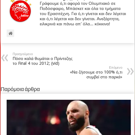
Γράφουμε ό,τι αφορά τον Ολυμπιακό σε
Ποδόσφαιρο, Μπάσκετ και όλα τα τμήματα
του Ερασιτέχνη. Για ό,τι γίνεται και δεν λέγεται
και ό,τι λέγεται και δεν γίνεται. Ανεξάρτητα,
ειλικρινά και πάνω απ' όλα... κόκκινα!
Προηγούμενο
Πόσο καλά θυμάται ο Πρίντεζης
το Final 4 του 2012; (vid)
Επόμενο
«Να ζήσουμε στο 100% ό,τι
συμβεί στο παρκέ»
Παρόμοια άρθρα