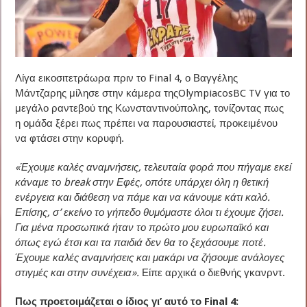
Λίγα εικοσιτετράωρα πριν το Final 4, ο Βαγγέλης
Μάντζαρης μίλησε στην κάμερα τηςOlympiacosBC TV για το
μεγάλο ραντεβού της Κωνσταντινούπολης, τονίζοντας πως
η ομάδα ξέρει πως πρέπει να παρουσιαστεί, προκειμένου
να φτάσει στην κορυφή.
«Έχουμε καλές αναμνήσεις, τελευταία φορά που πήγαμε εκεί
κάναμε το break στην Εφές, οπότε υπάρχει όλη η θετική
ενέργεια και διάθεση να πάμε και να κάνουμε κάτι καλό.
Επίσης, σ’ εκείνο το γήπεδο θυμόμαστε όλοι τι έχουμε ζήσει.
Για μένα προσωπικά ήταν το πρώτο μου ευρωπαϊκό και
όπως εγώ έτσι και τα παιδιά δεν θα το ξεχάσουμε ποτέ.
Έχουμε καλές αναμνήσεις και μακάρι να ζήσουμε ανάλογες
στιγμές και στην συνέχεια».
Είπε αρχικά ο διεθνής γκανρντ.
Πως προετοιμάζεται ο ίδιος γι’ αυτό το Final 4: