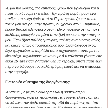
«Είμαι πιο ώριμος, πιο έμπειρος, ξέρω που βρίσκομαι και τι
πάμε να κάνουμε εκεί πέρα. Την πρώτη φορά ήμουν ένα
παιδάκι που είχα έρθει από το Περιστέρι και ζούσα το πιο
τρελό μου όνειρο. Στην πρώτη μου χρονιά στον Ολυμπιακό,
ήμουν βασικό πλέι-μέικερ στον τελικό, πιστεύω δεν υπήρχε
καλύτερη εμπειρία για μένα στην ζωή μου και στην καριέρα
μου. Έχω ζήσει πολλές εμπειρίες, πολλές αναμνήσεις καλές
και κακές, όπως ο τραυματισμός μου. Είμαι διαφορετικός,
έχω «μεγαλώσει», παρ’ όλα αυτά πηγαίνουμε πάντα με τον
ίδιο στόχο. πηγαίνουμε να κάνουμε ό,τι καλύτερο γίνεται. είτε
είσαι 20, είτε είσαι 27 πάντα θες να κερδίζει, οπότε πάμε εκεί
πέρα να δώσουμε τον καλύτερό μας εαυτό και να φτάσουμε
στην κορυφή».
Για το νέο σύστημα της διοργάνωσης:
«Πιστεύω με μεγάλη διαφορά είναι η δυσκολότερη
διοργάνωση, γιατί τις προηγούμενες χρονιές έλεγες ό,τι και
να κάνεις στον όμιλο κουτσά-στραβά θα περάσεις στο top
16. Μπορούσες να ζήσεις με μία-δύο ήττες αν αυτές ερχόταν