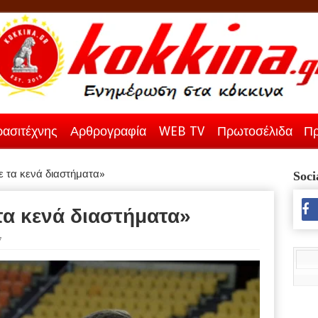
ασιτέχνης
Αρθρογραφία
WEB TV
Πρωτοσέλιδα
Πρ
 τα κενά διαστήματα»
Soci
α κενά διαστήματα»
7