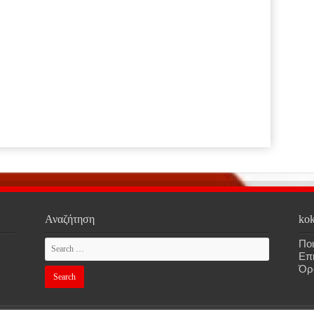
Αναζήτηση
kok
Ποι
Επ
Όρ