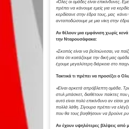
«Όλες οι ομάδες είναι επικίνδυνες. Εμ
πρέπει να κάνουμε εμείς για να κερδίσ
κερδίσανε στην έδρα τους, μας κάνει 
ανταποδώσουμε με μια νίκη στην έδρα
Αν θέλουν μια εμφάνιση χωρίς κενά
την Νταρουσάφακα:
«Σκοπός είναι να βελτιώνεσαι, να παίζ
είπα ότι κοιτάζουμε την δική μας ομά
έχουμε μεγαλύτερη διάρκεια στο παιχνί
Τακτικά τι πρέπει να προσέξει ο Ολ
«Είναι αρκετά απρόβλεπτη ομάδα. Τρέ
στυλ μπάσκετ, διαθέτουν παίκτες που
αυτό είναι πολύ επικίνδυνο αν είσαι χ
πολλά λάθη. Σίγουρα πρέπει να ελέγξ
που θα τους βοηθήσουν να βρούνε ρυ
Αν έχουν υψηλότερες βλέψεις από μί