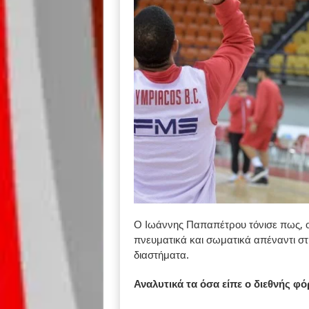
Ο Ιωάννης Παπαπέτρου τόνισε πως, ο
πνευματικά και σωματικά απέναντι στ
διαστήματα.
Αναλυτικά τα όσα είπε ο διεθνής φ