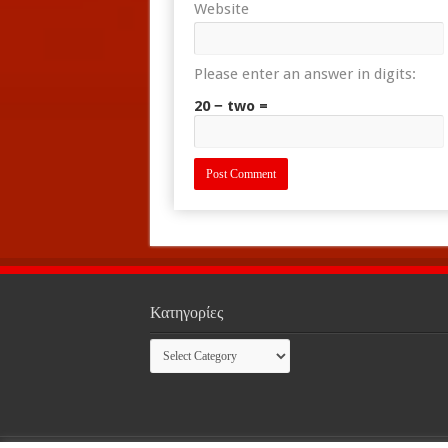
Website
Please enter an answer in digits:
20 − two =
Κατηγορίες
Κατηγορίες