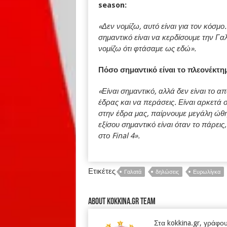
season:
«Δεν νομίζω, αυτό είναι για τον κόσμο.
σημαντικό είναι να κερδίσουμε την Γαλ
νομίζω ότι φτάσαμε ως εδώ».
Πόσο σημαντικό είναι το πλεονέκτημ
«Είναι σημαντικό, αλλά δεν είναι το απ
έδρας και να περάσεις. Είναι αρκετά σ
στην έδρα μας, παίρνουμε μεγάλη ώθη
εξίσου σημαντικό είναι όταν το πάρεις
στο Final 4».
Ετικέτες
Γαλατά
δηλώσεις
Ευρωλίγκα
About kokkina.gr TEAM
Στα kokkina.gr, γράφο