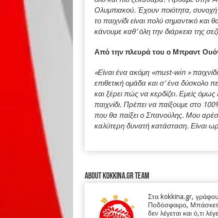
Ολυμπιακού. Έχουν ποιότητα, συνοχή κ
το παιχνίδι είναι πολύ σημαντικό και
κάνουμε καθ’ όλη την διάρκεια της σεζ
Από την πλευρά του ο Μπραντ Ουόν
«Είναι ένα ακόμη «must-win » παιχνίδι
επιθετική ομάδα και σ’ ένα δύσκολο π
και ξέρει πώς να κερδίζει. Εμείς όμως
παιχνίδι. Πρέπει να παίξουμε στο 10
που θα παίξει ο Σπανούλης. Μου αρέσει
καλύτερη δυνατή κατάσταση. Είναι ωραί
About kokkina.gr TEAM
Στα kokkina.gr, γράφο
Ποδόσφαιρο, Μπάσκετ κα
δεν λέγεται και ό,τι λέγ