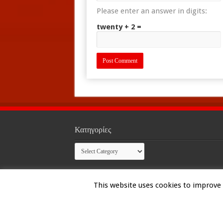
Please enter an answer in digits:
twenty + 2 =
Κατηγορίες
Κατηγορίες
This website uses cookies to improve y
© Copyright 2026, All Rights Reserved