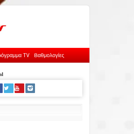
όγραμμα TV
Βαθμολογίες
al