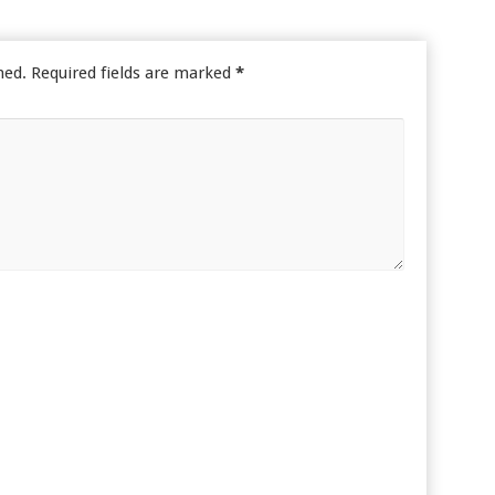
hed.
Required fields are marked
*