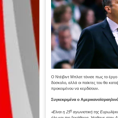
Ο Ντέιβιντ Μπλατ τόνισε πως το έργ
δύσκολο, αλλά οι παίκτες του θα κατ
προκειμένου να κερδίσουν.
Συγκεκριμένα ο Αμερικανοϊσραηλιν
η
«Είναι η 25
αγωνιστική της Ευρωλίγκα
όλο και πιο ξεκάθαρα. Ήρθαμε στην Α