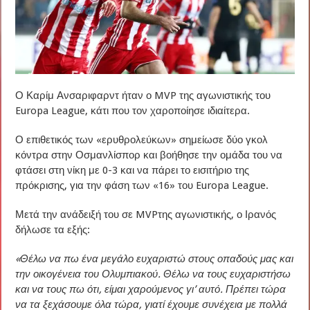
Ο Καρίμ Ανσαριφαρντ ήταν ο MVP της αγωνιστικής του
Europa League, κάτι που τον χαροποίησε ιδιαίτερα.
Ο επιθετικός των «ερυθρολεύκων» σημείωσε δύο γκολ
κόντρα στην Οσμανλίσπορ και βοήθησε την ομάδα του να
φτάσει στη νίκη με 0-3 και να πάρει το εισιτήριο της
πρόκρισης, για την φάση των «16» του Europa League.
Μετά την ανάδειξή του σε MVPτης αγωνιστικής, ο Ιρανός
δήλωσε τα εξής:
«Θέλω να πω ένα μεγάλο ευχαριστώ στους οπαδούς μας και
την οικογένεια του Ολυμπιακού. Θέλω να τους ευχαριστήσω
και να τους πω ότι, είμαι χαρούμενος γι’ αυτό. Πρέπει τώρα
να τα ξεχάσουμε όλα τώρα, γιατί έχουμε συνέχεια με πολλά