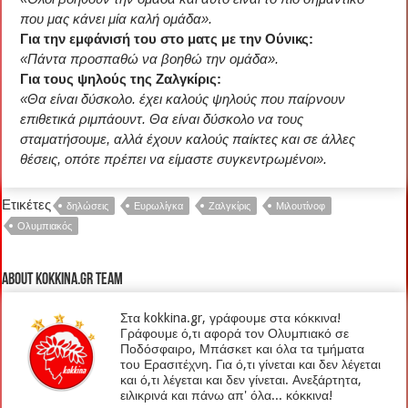
που μας κάνει μία καλή ομάδα».
Για την εμφάνισή του στο ματς με την Ούνικς:
«Πάντα προσπαθώ να βοηθώ την ομάδα».
Για τους ψηλούς της Ζαλγκίρις:
«Θα είναι δύσκολο. έχει καλούς ψηλούς που παίρνουν
επιθετικά ριμπάουντ. Θα είναι δύσκολο να τους
σταματήσουμε, αλλά έχουν καλούς παίκτες και σε άλλες
θέσεις, οπότε πρέπει να είμαστε συγκεντρωμένοι».
Ετικέτες
δηλώσεις
Ευρωλίγκα
Ζαλγκίρις
Μιλουτίνοφ
Ολυμπιακός
About kokkina.gr TEAM
Στα kokkina.gr, γράφουμε στα κόκκινα!
Γράφουμε ό,τι αφορά τον Ολυμπιακό σε
Ποδόσφαιρο, Μπάσκετ και όλα τα τμήματα
του Ερασιτέχνη. Για ό,τι γίνεται και δεν λέγεται
και ό,τι λέγεται και δεν γίνεται. Ανεξάρτητα,
ειλικρινά και πάνω απ' όλα... κόκκινα!