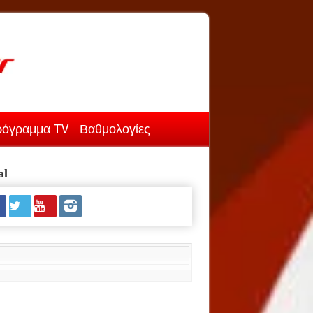
όγραμμα TV
Βαθμολογίες
al