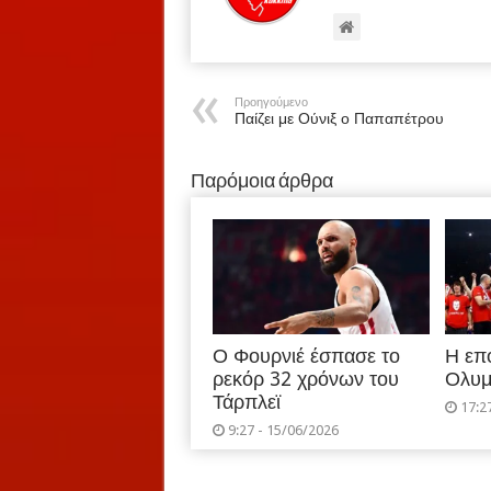
Προηγούμενο
Παίζει με Ούνιξ ο Παπαπέτρου
Παρόμοια άρθρα
Ο Φουρνιέ έσπασε το
Η επ
ρεκόρ 32 χρόνων του
Ολυμ
Τάρπλεϊ
17:2
9:27 - 15/06/2026