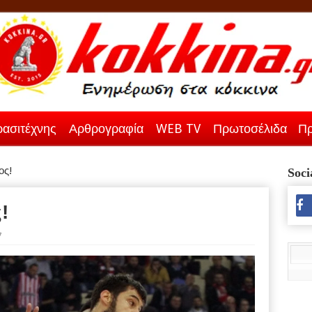
ασιτέχνης
Αρθρογραφία
WEB TV
Πρωτοσέλιδα
Πρ
ος!
Soci
!
7