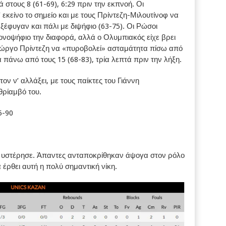
 στους 8 (61-69), 6:29 πριν την εκπνοή. Οι
κείνο το σημείο και με τους Πρίντεζη-Μιλουτίνοφ να
έφυγαν και πάλι με διψήφιο (63-75). Οι Ρώσοι
νοψήφιο την διαφορά, αλλά ο Ολυμπιακός είχε βρει
 Γιώργο Πρίντεζη να «πυροβολεί» ασταμάτητα πίσω από
ά πάνω από τους 15 (68-83), τρία λεπτά πριν την λήξη.
ν ν’ αλλάξει, με τους παίκτες του Γιάννη
ρίαμβό του.
5-90
 υστέρησε. Άπαντες ανταποκρίθηκαν άψογα στον ρόλο
έρθει αυτή η πολύ σημαντική νίκη.