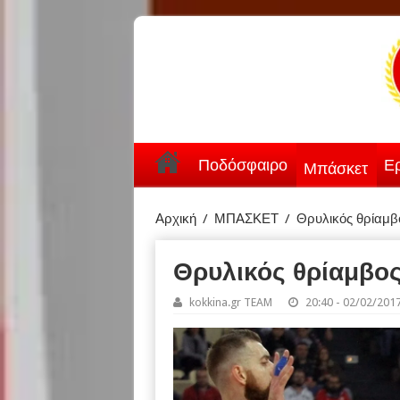
Ποδόσφαιρο
Ερ
Μπάσκετ
Αρχική
/
ΜΠΑΣΚΕΤ
/
Θρυλικός θρίαμβ
Θρυλικός θρίαμβος
kokkina.gr TEAM
20:40 - 02/02/201