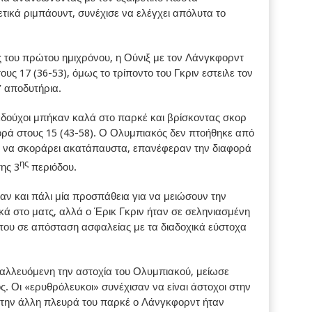
ετικά ριμπάουντ, συνέχισε να ελέγχει απόλυτα το
ς του πρώτου ημιχρόνου, η Ούνιξ με τον Λάνγκφορντ
στους 17 (36-53), όμως το τρίποντο του Γκριν εστειλε τον
’ αποδυτήρια.
εδούχοι μπήκαν καλά στο παρκέ και βρίσκοντας σκορ
ορά στους 15 (43-58). Ο Ολυμπιακός δεν πτοήθηκε από
ριν να σκοράρει ακατάπαυστα, επανέφεραν την διαφορά
ης
της 3
περιόδου.
αν και πάλι μία προσπάθεια για να μειώσουν την
ά στο ματς, αλλά ο Έρικ Γκριν ήταν σε σεληνιασμένη
του σε απόσταση ασφαλείας με τα διαδοχικά εύστοχα
εταλλευόμενη την αστοχία του Ολυμπιακού, μείωσε
ος. Οι «ερυθρόλευκοι» συνέχισαν να είναι άστοχοι στην
 στην άλλη πλευρά του παρκέ ο Λάνγκφορντ ήταν