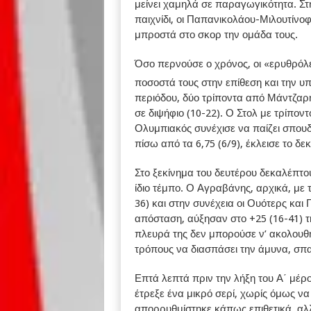
μείνει χαμηλά σε παραγωγικότητα. Στ
παιχνίδι, οι Παπανικολάου-Μιλουτίνοφ 
μπροστά στο σκορ την ομάδα τους.
Όσο περνούσε ο χρόνος, οι «ερυθρόλ
ποσοστά τους στην επίθεση και την υπ
περιόδου, δύο τρίποντα από Μάντζαρη
σε διψήφιο (10-22). Ο Στολ με τρίπον
Ολυμπιακός συνέχισε να παίζει σπου
πίσω από τα 6,75 (6/9), έκλεισε το δ
Στο ξεκίνημα του δευτέρου δεκαλέπτου
ίδιο τέμπο. Ο Αγραβάνης, αρχικά, με 
36) και στην συνέχεια οι Ουότερς και
απόσταση, αύξησαν στο +25 (16-41) τ
πλευρά της δεν μπορούσε ν’ ακολουθ
τρόπους να διασπάσει την άμυνα, σπ
Επτά λεπτά πριν την λήξη του Α΄ μέρ
έτρεξε ένα μικρό σερί, χωρίς όμως να
απορρυθμίστηκε κάπως επιθετικά, αλ