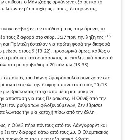
ην επίθεση, ο Μάντζαρης οργάνωνε εξαιρετικά το
τελείωναν μ’ επιτυχία τις φάσεις, διατηρώντας
ευκοι» ανέβαζαν την απόδοσή τους στην άμυνα, τα
ης
έρ τους διαφορά στο σκορ. 3:37 πριν την λήξη της 1
 και Πρίντεζη έστειλαν για πρώτη φορά την διαφορά
το μείωσε στους 9 (13-22), προσωρινά όμως, καθώς ο
δαίο μπάσκετ και σουτάροντας με εκπληκτικά ποσοστά
εκάλεπτο με προβάδισμα 20 πόντων (13-33).
, οι παίκτες του Γιάννη Σφαιρόπουλου συνέχισαν στο
τρίποντο έστειλε την διαφορά πάνω από τους 20 (13-
 Γκριν βρίσκοντας στόχο από μέση και μακρινή
ην απόσταση για τους Πειραιώτες. Η Ούνιξ από την
ήσει τον ρυθμό των φιλοξενούμενων, δεν έβρισκε
αταλώντας την μία κατοχή πίσω από την άλλη.
ους, η Ούνιξ πήρε πόντους από τον Λάνγκφορντ και
 ρίξει την διαφορά κάτω από τους 20. Ο Ολυμπιακός
λά ανανεώνοντας με τον εξαιρετικό Κώστα