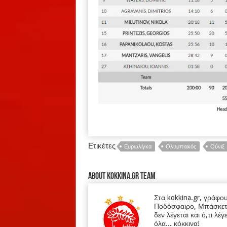
Ετικέτες
Ευρωλίγκα
Ολυμπιακός
Ούνιξ
About kokkina.gr TEAM
Στα kokkina.gr, γράφο
Ποδόσφαιρο, Μπάσκετ κα
δεν λέγεται και ό,τι λέγ
όλα... κόκκινα!