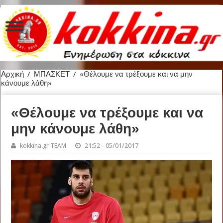
Αρχική
/
ΜΠΑΣΚΕΤ
/
«Θέλουμε να τρέξουμε και να μην
κάνουμε λάθη»
«Θέλουμε να τρέξουμε και να
μην κάνουμε λάθη»
kokkina.gr TEAM
21:52 - 05/01/2017