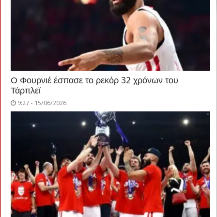
Ο Φουρνιέ έσπασε το ρεκόρ 32 χρόνων του
Τάρπλεϊ
9:27 - 15/06/2026