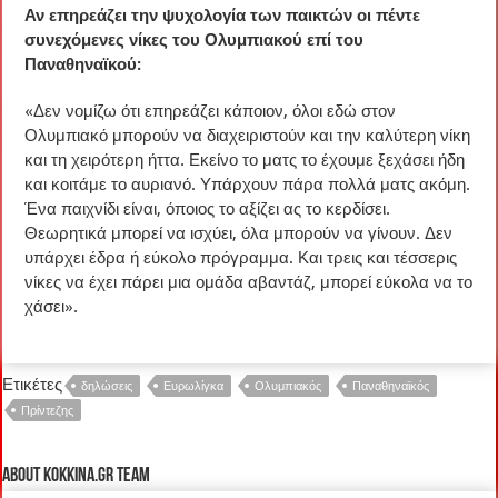
Αν επηρεάζει την ψυχολογία των παικτών οι πέντε
συνεχόμενες νίκες του Ολυμπιακού επί του
Παναθηναϊκού:
«Δεν νομίζω ότι επηρεάζει κάποιον, όλοι εδώ στον
Ολυμπιακό μπορούν να διαχειριστούν και την καλύτερη νίκη
και τη χειρότερη ήττα. Εκείνο το ματς το έχουμε ξεχάσει ήδη
και κοιτάμε το αυριανό. Υπάρχουν πάρα πολλά ματς ακόμη.
Ένα παιχνίδι είναι, όποιος το αξίζει ας το κερδίσει.
Θεωρητικά μπορεί να ισχύει, όλα μπορούν να γίνουν. Δεν
υπάρχει έδρα ή εύκολο πρόγραμμα. Και τρεις και τέσσερις
νίκες να έχει πάρει μια ομάδα αβαντάζ, μπορεί εύκολα να το
χάσει».
Ετικέτες
δηλώσεις
Ευρωλίγκα
Ολυμπιακός
Παναθηναϊκός
Πρίντεζης
About kokkina.gr TEAM