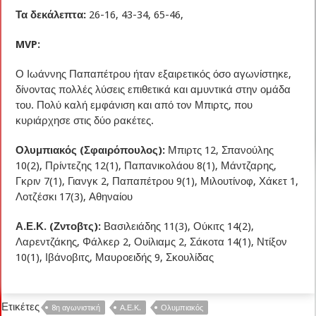
Τα δεκάλεπτα:
26-16, 43-34, 65-46,
MVP:
Ο Ιωάννης Παπαπέτρου ήταν εξαιρετικός όσο αγωνίστηκε,
δίνοντας πολλές λύσεις επιθετικά και αμυντικά στην ομάδα
του. Πολύ καλή εμφάνιση και από τον Μπιρτς, που
κυριάρχησε στις δύο ρακέτες.
Ολυμπιακός (Σφαιρόπουλος):
Μπιρτς 12, Σπανούλης
10(2), Πρίντεζης 12(1), Παπανικολάου 8(1), Μάντζαρης,
Γκριν 7(1), Γιανγκ 2, Παπαπέτρου 9(1), Μιλουτίνοφ, Χάκετ 1,
Λοτζέσκι 17(3), Αθηναίου
Α.Ε.Κ. (Ζντοβτς):
Βασιλειάδης 11(3), Ούκιτς 14(2),
Λαρεντζάκης, Φάλκερ 2, Ουίλιαμς 2, Σάκοτα 14(1), Ντίξον
10(1), Ιβάνοβιτς, Μαυροειδής 9, Σκουλίδας
Ετικέτες
8η αγωνιστική
Α.Ε.Κ.
Ολυμπιακός