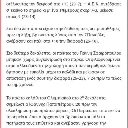
στέλνοντας την διαφορά στο +13 (20-7). Η Α.Ε.Κ. αντέδρασε
σ’ εκείνο το σημείο κι μ’ ένα επιμέρους σκορ 7-3, μείωσε
στους 9 (23-14).
Στα δύο λεπτά που είχαν στην διάθεσή τους οι πρωταθλητές
πριν τη λήξη, βρίσκοντας λύσεις από τον ΣΠανούλη,
ανέβασαν και πάλι στο +10 την διαφορά (26-16).
Στο δεύτερο δεκάλεπτο, οι παίκτες του Γιάννη Σφαιρόπουλου
μπήκαν χωρίς συγκέντρωση στο παρκέ. Οι φιλοξενούμενοι
εκμεταλλευόμενοι την χαλαρή άμυνα των «ερυθρολεύκων»
έφτασαν με ευκολία μέχρι το καλάθι και μείωσαν σε
απόσταση ενός σουτ την διαφορά (26-23), 7:24 πριν το τέλος
του ημιχρόνου.
ο
Το πρώτο καλάθι του Ολυμπιακού στο 2
δεκάλεπτο,
σημείωσε ο Ιωάννης Παπαπέτρου 6:20 πριν την
ολοκλήρωση του πρώτου μέρους. Οι Πειραιώτες από εκείνο
το σημείο κι έπειτα άρχισαν να βρίσκουν και πάλι τα
πατήματά τους επιθετικά και ανέβασαν γρήγορα την