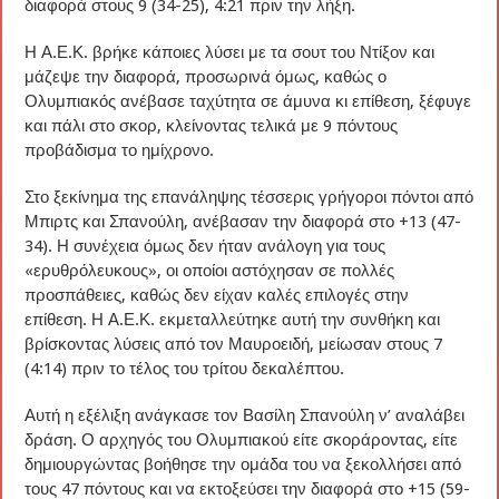
διαφορά στους 9 (34-25), 4:21 πριν την λήξη.
Η Α.Ε.Κ. βρήκε κάποιες λύσει με τα σουτ του Ντίξον και
μάζεψε την διαφορά, προσωρινά όμως, καθώς ο
Ολυμπιακός ανέβασε ταχύτητα σε άμυνα κι επίθεση, ξέφυγε
και πάλι στο σκορ, κλείνοντας τελικά με 9 πόντους
προβάδισμα το ημίχρονο.
Στο ξεκίνημα της επανάληψης τέσσερις γρήγοροι πόντοι από
Μπιρτς και Σπανούλη, ανέβασαν την διαφορά στο +13 (47-
34). Η συνέχεια όμως δεν ήταν ανάλογη για τους
«ερυθρόλευκους», οι οποίοι αστόχησαν σε πολλές
προσπάθειες, καθώς δεν είχαν καλές επιλογές στην
επίθεση. Η Α.Ε.Κ. εκμεταλλεύτηκε αυτή την συνθήκη και
βρίσκοντας λύσεις από τον Μαυροειδή, μείωσαν στους 7
(4:14) πριν το τέλος του τρίτου δεκαλέπτου.
Αυτή η εξέλιξη ανάγκασε τον Βασίλη Σπανούλη ν’ αναλάβει
δράση. Ο αρχηγός του Ολυμπιακού είτε σκοράροντας, είτε
δημιουργώντας βοήθησε την ομάδα του να ξεκολλήσει από
τους 47 πόντους και να εκτοξεύσει την διαφορά στο +15 (59-