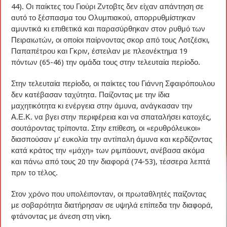
44). Οι παίκτες του Γιούρι Ζντοβτς δεν είχαν απάντηση σε
αυτό το ξέσπασμα του Ολυμπιακού, απορρυθμίστηκαν
αμυντικά κι επιθετικά και παρασύρθηκαν στον ρυθμό των
Πειραιωτών, οι οποίοι παίρνοντας σκορ από τους Λοτζέσκι,
Παπαπέτρου και Γκριν, έστειλαν με πλεονέκτημα 19
πόντων (65-46) την ομάδα τους στην τελευταία περίοδο.
Στην τελευταία περίοδο, οι παίκτες του Γιάννη Σφαιρόπουλου
δεν κατέβασαν ταχύτητα. Παίζοντας με την ίδια
μαχητικότητα κι ενέργεια στην άμυνα, ανάγκασαν την
Α.Ε.Κ. να βγει στην περιφέρεια και να σπαταλήσει κατοχές,
σουτάροντας τρίποντα. Στην επίθεση, οι «ερυθρόλευκοι»
διασπούσαν μ’ ευκολία την αντίπαλη άμυνα και κερδίζοντας
κατά κράτος την «μάχη» των ριμπάουντ, ανέβασα ακόμα
και πάνω από τους 20 την διαφορά (74-53), τέσσερα λεπτά
πριν το τέλος.
Στον χρόνο που υπολέιπονταν, οι πρωταθλητές παίζοντας
με σοβαρότητα διατήρησαν σε υψηλά επίπεδα την διαφορά,
φτάνοντας με άνεση στη νίκη.