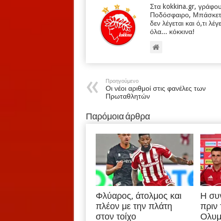
Στα kokkina.gr, γράφο
Ποδόσφαιρο, Μπάσκετ κα
δεν λέγεται και ό,τι λέγ
όλα... κόκκινα!
Προηγούμενο
Οι νέοι αριθμοί στις φανέλες των
Πρωταθλητών
Παρόμοια άρθρα
Φλύαρος, άτολμος και
Η συ
πλέον με την πλάτη
πριν
στον τοίχο
Ολυμ