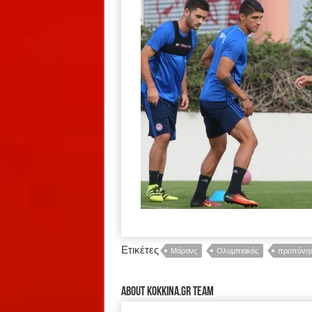
Ετικέτες
Μάρτινς
Ολυμπιακός
προπόνη
About kokkina.gr TEAM