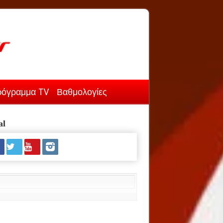
όγραμμα TV
Βαθμολογίες
al