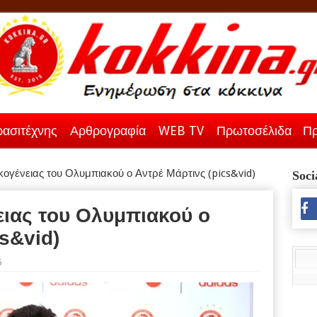
ασιτέχνης
Αρθρογραφία
WEB TV
Πρωτοσέλιδα
Πρ
κογένειας του Ολυμπιακού ο Αντρέ Μάρτινς (pics&vid)
Soci
ειας του Ολυμπιακού ο
s&vid)
6