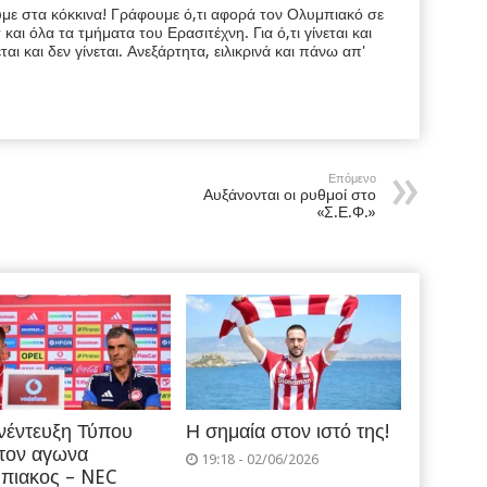
υμε στα κόκκινα! Γράφουμε ό,τι αφορά τον Ολυμπιακό σε
ι όλα τα τμήματα του Ερασιτέχνη. Για ό,τι γίνεται και
εται και δεν γίνεται. Ανεξάρτητα, ειλικρινά και πάνω απ'
Επόμενο
Αυξάνονται οι ρυθμοί στο
«Σ.Ε.Φ.»
νέντευξη Τύπου
Η σημαία στον ιστό της!
 τον αγωνα
19:18 - 02/06/2026
πιακος – NEC