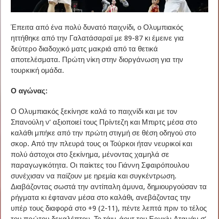
Έπειτα από ένα πολύ δυνατό παιχνίδι, ο Ολυμπιακός
ηττήθηκε από την Γαλατάσαραϊ με 89-87 κι έμεινε για
δεύτερο διαδοχικό ματς μακριά από τα θετικά
αποτελέσματα. Πρώτη νίκη στην διοργάνωση για την
τουρκική ομάδα.
Ο αγώνας:
Ο Ολυμπιακός ξεκίνησε καλά το παιχνίδι και με τον
Σπανούλη ν’ αξιοποιεί τους Πρίντεζη και Μπιρτς μέσα στο
καλάθι μπήκε από την πρώτη στιγμή σε θέση οδηγού στο
σκορ. Από την πλευρά τους οι Τούρκοι ήταν νευρικοί και
πολύ άστοχοι στο ξεκίνημα, μένοντας χαμηλά σε
παραγωγικότητα. Οι παίκτες του Γιάννη Σφαιρόπουλου
συνέχισαν να παίζουν με ηρεμία και συγκέντρωση.
Διαβάζοντας σωστά την αντίπαλη άμυνα, δημιουργούσαν τα
ρήγματα κι έφταναν μέσα στο καλάθι, ανεβάζοντας την
υπέρ τους διαφορά στο +9 (2-11), πέντε λεπτά πριν το τέλος
του πρώτου δεκαλέπτου. Το τάιμ-άουτ του Εργκίν Αταμάν σ’