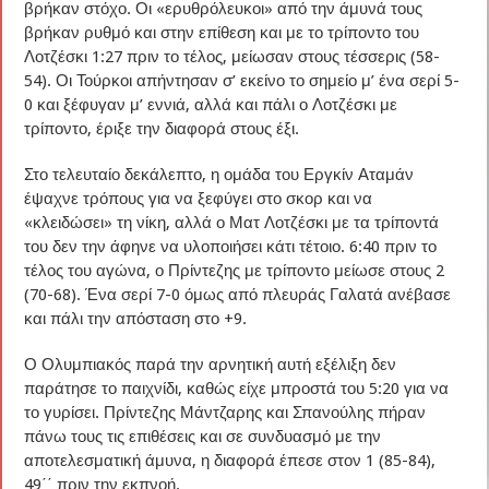
βρήκαν στόχο. Οι «ερυθρόλευκοι» από την άμυνά τους
βρήκαν ρυθμό και στην επίθεση και με το τρίποντο του
Λοτζέσκι 1:27 πριν το τέλος, μείωσαν στους τέσσερις (58-
54). Οι Τούρκοι απήντησαν σ’ εκείνο το σημείο μ’ ένα σερί 5-
0 και ξέφυγαν μ’ εννιά, αλλά και πάλι ο Λοτζέσκι με
τρίποντο, έριξε την διαφορά στους έξι.
Στο τελευταίο δεκάλεπτο, η ομάδα του Εργκίν Αταμάν
έψαχνε τρόπους για να ξεφύγει στο σκορ και να
«κλειδώσει» τη νίκη, αλλά ο Ματ Λοτζέσκι με τα τρίποντά
του δεν την άφηνε να υλοποιήσει κάτι τέτοιο. 6:40 πριν το
τέλος του αγώνα, ο Πρίντεζης με τρίποντο μείωσε στους 2
(70-68). Ένα σερί 7-0 όμως από πλευράς Γαλατά ανέβασε
και πάλι την απόσταση στο +9.
Ο Ολυμπιακός παρά την αρνητική αυτή εξέλιξη δεν
παράτησε το παιχνίδι, καθώς είχε μπροστά του 5:20 για να
το γυρίσει. Πρίντεζης Μάντζαρης και Σπανούλης πήραν
πάνω τους τις επιθέσεις και σε συνδυασμό με την
αποτελεσματική άμυνα, η διαφορά έπεσε στον 1 (85-84),
49΄΄ πριν την εκπνοή.