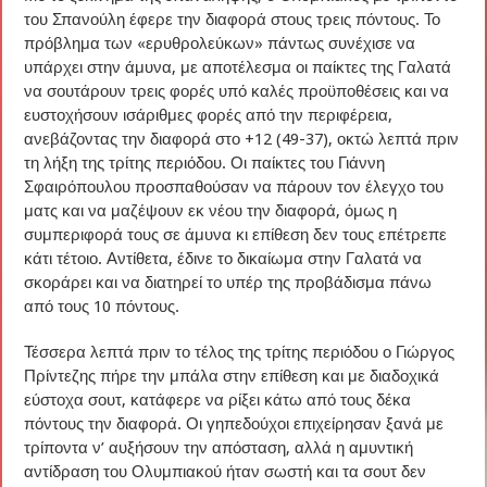
του Σπανούλη έφερε την διαφορά στους τρεις πόντους. Το
πρόβλημα των «ερυθρολεύκων» πάντως συνέχισε να
υπάρχει στην άμυνα, με αποτέλεσμα οι παίκτες της Γαλατά
να σουτάρουν τρεις φορές υπό καλές προϋποθέσεις και να
ευστοχήσουν ισάριθμες φορές από την περιφέρεια,
ανεβάζοντας την διαφορά στο +12 (49-37), οκτώ λεπτά πριν
τη λήξη της τρίτης περιόδου. Οι παίκτες του Γιάννη
Σφαιρόπουλου προσπαθούσαν να πάρουν τον έλεγχο του
ματς και να μαζέψουν εκ νέου την διαφορά, όμως η
συμπεριφορά τους σε άμυνα κι επίθεση δεν τους επέτρεπε
κάτι τέτοιο. Αντίθετα, έδινε το δικαίωμα στην Γαλατά να
σκοράρει και να διατηρεί το υπέρ της προβάδισμα πάνω
από τους 10 πόντους.
Τέσσερα λεπτά πριν το τέλος της τρίτης περιόδου ο Γιώργος
Πρίντεζης πήρε την μπάλα στην επίθεση και με διαδοχικά
εύστοχα σουτ, κατάφερε να ρίξει κάτω από τους δέκα
πόντους την διαφορά. Οι γηπεδούχοι επιχείρησαν ξανά με
τρίποντα ν’ αυξήσουν την απόσταση, αλλά η αμυντική
αντίδραση του Ολυμπιακού ήταν σωστή και τα σουτ δεν