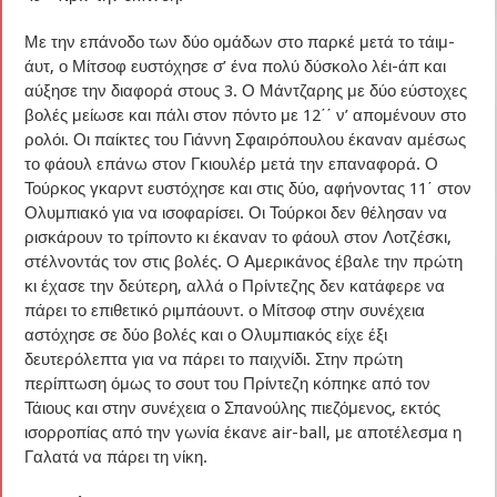
Με την επάνοδο των δύο ομάδων στο παρκέ μετά το τάιμ-
άυτ, ο Μίτσοφ ευστόχησε σ’ ένα πολύ δύσκολο λέι-άπ και
αύξησε την διαφορά στους 3. Ο Μάντζαρης με δύο εύστοχες
βολές μείωσε και πάλι στον πόντο με 12΄΄ ν’ απομένουν στο
ρολόι. Οι παίκτες του Γιάννη Σφαιρόπουλου έκαναν αμέσως
το φάουλ επάνω στον Γκιουλέρ μετά την επαναφορά. Ο
Τούρκος γκαρντ ευστόχησε και στις δύο, αφήνοντας 11΄ στον
Ολυμπιακό για να ισοφαρίσει. Οι Τούρκοι δεν θέλησαν να
ρισκάρουν το τρίποντο κι έκαναν το φάουλ στον Λοτζέσκι,
στέλνοντάς τον στις βολές. Ο Αμερικάνος έβαλε την πρώτη
κι έχασε την δεύτερη, αλλά ο Πρίντεζης δεν κατάφερε να
πάρει το επιθετικό ριμπάουντ. ο Μίτσοφ στην συνέχεια
αστόχησε σε δύο βολές και ο Ολυμπιακός είχε έξι
δευτερόλεπτα για να πάρει το παιχνίδι. Στην πρώτη
περίπτωση όμως το σουτ του Πρίντεζη κόπηκε από τον
Τάιους και στην συνέχεια ο Σπανούλης πιεζόμενος, εκτός
ισορροπίας από την γωνία έκανε air-ball, με αποτέλεσμα η
Γαλατά να πάρει τη νίκη.