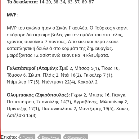
Τα δεκάλεπτα:
14-20, 38-34, 63-57, 89-87
MVP:
MVP του αγώνα ήταν ο Σινάν Γκιουλέρ. Ο Τούρκος γκαρντ
σκόραρε δύο κρίσιμε βολές για την ομάδα του στο τέλος,
έχοντας συνολικά 7 πόντους. Από εκεί και πέρα έκανε
καταπληκτική δουλειά στο κομμάτι της δημιουργίας,
μοιράζοντας 12 ασίστ ενώ έκανε και 4 κλεψίματα.
Γαλατάσαραϊ (Αταμάν):
Σμιθ 2, Μίτσοφ 5(1), Τίους 10,
Τόμσον 6, Σιλμπ, Πλάις 2, Ντέι 16(2), Γκιουλέρ 7 (1),
Ντίμπλερ 17 (5), Ντέντμοντ 22(4), Κοκσάλ 2
Ολυμπιακός (Σφιρόπουλος):
Γκριν 2, Μπιρτς 16, Γιανγκ,
Παπαπέτρου, Σπανούλης 14(3), Αγραβάνης, Μιλουτίνοφ 2,
Πρίντεζης 17(1), Παπανικολάου 2, Μάντζαρης 19(5), Χάκετ,
Λοτζέσκι 15(3)
Ετικέτες
Γαλατά
Ευρωλίγκα
Ολυμπιακός