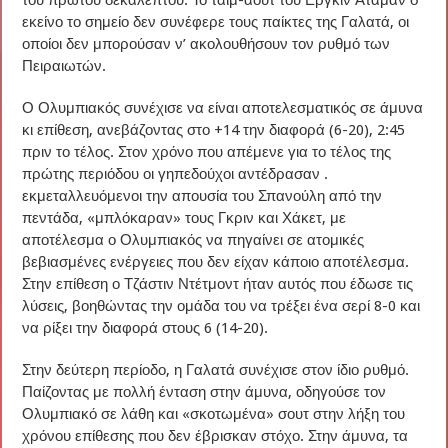
εκείνο το σημείο δεν συνέφερε τους παίκτες της Γαλατά, οι
οποίοι δεν μπορούσαν ν’ ακολουθήσουν τον ρυθμό των
Πειραιωτών.
Ο Ολυμπιακός συνέχισε να είναι αποτελεσματικός σε άμυνα
κι επίθεση, ανεβάζοντας στο +14 την διαφορά (6-20), 2:45
πριν το τέλος. Στον χρόνο που απέμενε για το τέλος της
πρώτης περιόδου οι γηπεδούχοι αντέδρασαν .
εκμεταλλευόμενοι την απουσία του Σπανούλη από την
πεντάδα, «μπλόκαραν» τους Γκριν και Χάκετ, με
αποτέλεσμα ο Ολυμπιακός να πηγαίνει σε ατομικές
βεβιασμένες ενέργειες που δεν είχαν κάποιο αποτέλεσμα.
Στην επίθεση ο Τζάστιν Ντέτμοντ ήταν αυτός που έδωσε τις
λύσεις, βοηθώντας την ομάδα του να τρέξει ένα σερί 8-0 και
να ρίξει την διαφορά στους 6 (14-20).
Στην δεύτερη περίοδο, η Γαλατά συνέχισε στον ίδιο ρυθμό.
Παίζοντας με πολλή ένταση στην άμυνα, οδηγούσε τον
Ολυμπιακό σε λάθη και «σκοτωμένα» σουτ στην λήξη του
χρόνου επίθεσης που δεν έβρισκαν στόχο. Στην άμυνα, τα