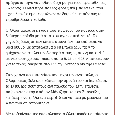
πράγματα πήγαιναν εξίσου άσχημα για τους πρωταθλητές
Ελλάδας. Ο Ντέι πήρε πολλές φορές την μπάλα εκεί που
είχε πλεονέκτημα, φορτώνοντας διαρκώς με πόντους το
«ερυθρόλευκο» καλάθι.
Ο Ολυμπιακός σημείωσε τους πρώτους του πόντους στην
δεύτερη περίοδο μετά από 3.30 αγωνιστικά λεπτά. Το
γεγονός όμως ότι δεν έπαιζε άμυνα δεν του επέτρεπε να
βρει ρυθμό, με αποτέλεσμα ο Ντίμπλερ 5:50 πριν το
ημίχρονο να στείλει την διαφορά στους 8 (30-22) και ο Ντέι
με νέο εύστοχο σουτ πίσω από τα 6,75 με 4,28 ν’ απομένουν
για το τέλος, ανέβασε στο +11 την διαφορά για την Γαλατά.
Στον χρόνο που υπολείπονταν μέχρι την ανάπαυλα, ο
Ολυμπιακός βελτίωσε κάπως την άμυνά του και δεν έδωσε
τα ελεύθερα σουτ στους αντιπάλους του. Στην επίθεση,
παίρνοντας σκορ από τον Μάντζαρη και τον Σπανούλη,
κατάφερε να τρέξει ένα σερί 6-0 και να πάει με μειονέκτημα
4 πόντων στ’ αποδυτήρια.
Με το ξεκίνημα της επανάληψης, ο Ολυμπιακός με τρίποντο