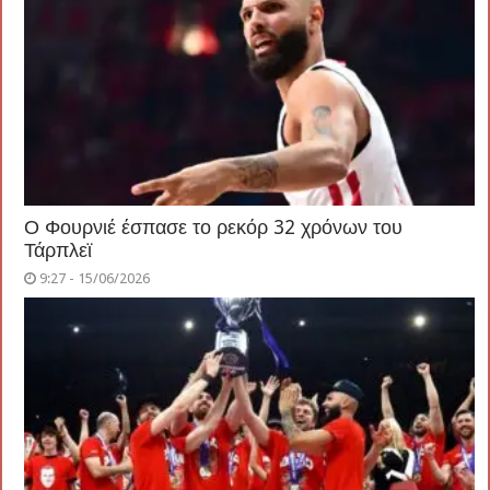
Ο Φουρνιέ έσπασε το ρεκόρ 32 χρόνων του
Τάρπλεϊ
9:27 - 15/06/2026