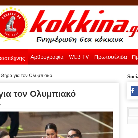
Αρθρογραφία
WEB TV
Πρωτοσέλιδα
Πρ
ασιτέχνης
 Θήρα για τον Ολυμπιακό
Soci
για τον Ολυμπιακό
6