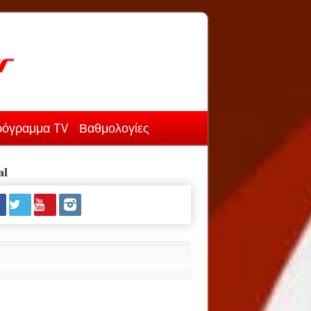
όγραμμα TV
Βαθμολογίες
al