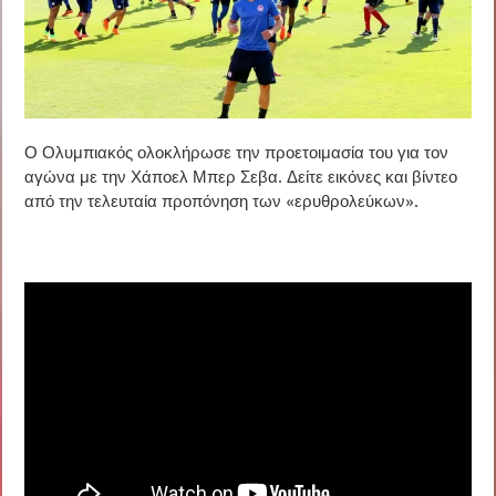
Ο Ολυμπιακός ολοκλήρωσε την προετοιμασία του για τον
αγώνα με την Χάποελ Μπερ Σεβα. Δείτε εικόνες και βίντεο
από την τελευταία προπόνηση των «ερυθρολεύκων».