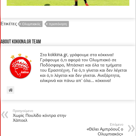
Ετικέτες
Ολυμπιακός
προπόνηση
About kokkina.gr TEAM
Στα kokkina.gr, γράφουμε στα κόκκινα!
Γράφουμε ό,τι αφορά τον Ολυμπιακό σε
Ποδόσφαιρο, Μπάσκετ και όλα τα τμήματα
του Ερασιτέχνη. Για ό,τι γίνεται και δεν λέγεται
και ό,τι λέγεται και δεν γίνεται. Ανεξάρτητα,
ειλικρινά και πάνω απ' όλα... κόκκινα!
Προηγούμενο
Χωρίς Πουλίδο κόντρα στην
Χάποελ
Επόμενο
«Θέλει Αμπρόουζ ο
Ολυμπιακός»