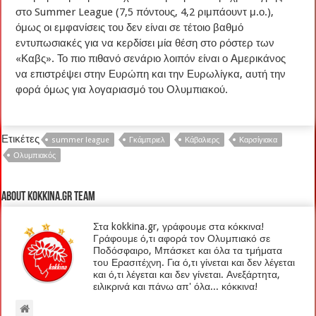
στο Summer League (7,5 πόντους, 4,2 ριμπάουντ μ.ο.),
όμως οι εμφανίσεις του δεν είναι σε τέτοιο βαθμό
εντυπωσιακές για να κερδίσει μία θέση στο ρόστερ των
«Καβς». Το πιο πιθανό σενάριο λοιπόν είναι ο Αμερικάνος
να επιστρέψει στην Ευρώπη και την Ευρωλίγκα, αυτή την
φορά όμως για λογαριασμό του Ολυμπιακού.
Ετικέτες
summer league
Γκάμπριελ
Κάβαλιερς
Καρσίγιακα
Ολυμπιακός
About kokkina.gr TEAM
Στα kokkina.gr, γράφουμε στα κόκκινα!
Γράφουμε ό,τι αφορά τον Ολυμπιακό σε
Ποδόσφαιρο, Μπάσκετ και όλα τα τμήματα
του Ερασιτέχνη. Για ό,τι γίνεται και δεν λέγεται
και ό,τι λέγεται και δεν γίνεται. Ανεξάρτητα,
ειλικρινά και πάνω απ' όλα... κόκκινα!