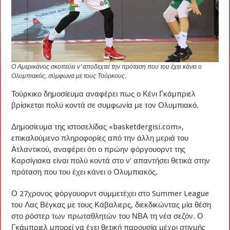
Ο Αμερικάνος σκοπεύει ν’ αποδεχτεί την πρόταση που του έχει κάνει ο
Ολυμπιακός, σύμφωνα με τους Τούρκους.
Τούρκικο δημοσίευμα αναφέρει πως ο Κένι Γκάμπριελ
βρίσκεται πολύ κοντά σε συμφωνία με τον Ολυμπιακό.
Δημοσίευμα της ιστοσελίδας «basketdergisi.com»,
επικαλούμενο πληροφορίες από την άλλη μεριά του
Ατλαντικού, αναφέρει ότι ο πρώην φόργουορντ της
Καρσίγιακα είναι πολύ κοντά στο ν’ απαντήσει θετικά στην
πρόταση που του έχει κάνει ο Ολυμπιακός.
Ο 27χρονος φόργουορντ συμμετέχει στο Summer League
του Λας Βέγκας με τους Κάβαλιερς, διεκδικώντας μία θέση
στο ρόστερ των πρωταθλητών του ΝΒΑ τη νέα σεζόν. Ο
Γκάμπριελ μπορεί να έχει θετική παρουσία μέχρι στιγμής