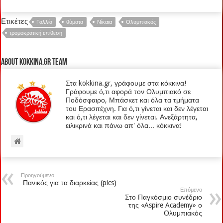
Ετικέτες
Γαλλία
θύματα
Νίκαια
Ολυμπιακός
τρομοκρατική επίθεση
About kokkina.gr TEAM
Στα kokkina.gr, γράφουμε στα κόκκινα!
Γράφουμε ό,τι αφορά τον Ολυμπιακό σε
Ποδόσφαιρο, Μπάσκετ και όλα τα τμήματα
του Ερασιτέχνη. Για ό,τι γίνεται και δεν λέγεται
και ό,τι λέγεται και δεν γίνεται. Ανεξάρτητα,
ειλικρινά και πάνω απ' όλα... κόκκινα!
Προηγούμενο
Πανικός για τα διαρκείας (pics)
Επόμενο
Στο Παγκόσμιο συνέδριο
της «Aspire Academy» ο
Ολυμπιακός