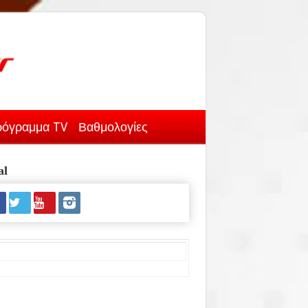
όγραμμα TV
Βαθμολογίες
al