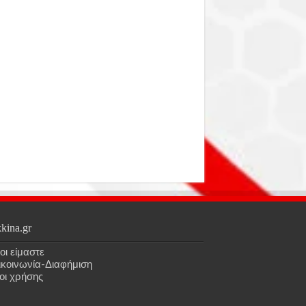
kina.gr
οι είμαστε
ικοινωνία-Διαφήμιση
οι χρήσης