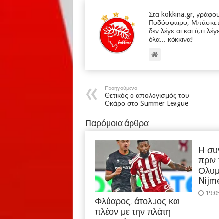
Στα kokkina.gr, γράφο
Ποδόσφαιρο, Μπάσκετ κα
δεν λέγεται και ό,τι λέγ
όλα... κόκκινα!
Προηγούμενο
Θετικός ο απολογισμός του
Οκάρο στο Summer League
Παρόμοια άρθρα
Η συ
πριν
Ολυμ
Nijm
19:0
Φλύαρος, άτολμος και
πλέον με την πλάτη