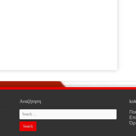
Αναζήτηση
kok
Ποι
Επ
Όρ