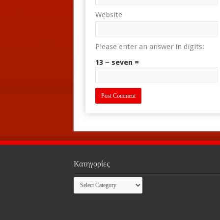
Website
Please enter an answer in digits:
13 − seven =
Κατηγορίες
Κατηγορίες