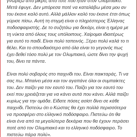
γνωρίζω από μικρό, από τότε που ήταν στον Ολυμπιακό.
Μετά έφυγε. Δεν μπόρεσα ποτέ να καταλάβω μέσα μου αν
του έκανε καλό αυτό. Αλλά μάλλον καλό του έκανε έτσι όπως
γύρισε πίσω. Αυτή τη στιγμή είναι ο πληρέστερος Έλληνας
ποδοσφαιριστής. Δε το συζητάω για δεκάρι, είναι η ημέρα με
τη νύκτα από όλους τους υπόλοιπους. Χαίρομαι ιδιαιτέρως
για αυτό το παιδί. Είναι πολύ ταπεινός. Ξέρει πολύ καλά το τι
θέλει. Και το σπουδαιότερο από όλα είναι το γεγονός πως
έχει δεθεί τόσο πολύ με τον Ολυμπιακό, ώστε δίνει την ψυχή
του, δίνει τα πάντα.
Είναι πολύ σοβαρός στο παιχνίδι του. Είναι παικταράς. Τι να
σας πω. Μπαίνει μέσα και τον αγαπάνε όλοι οι συμπαίκτες
του. Δεν παίζει για τον εαυτό του. Παίζει για τον εαυτό του
εκεί που χρειάζεται για να κάνει αυτά που κάνει. Αλλά παίζει
κυρίως για την ομάδα. Είδατε πόσες ασίστ δίνει σε κάθε
παιχνίδι. Πιστεύω ότι ο Κώστας θα έχει πολλά περισσότερα
να προσφέρει στο ελληνικό ποδόσφαιρο. Πιστεύω ότι θα
είναι ένα από τα μεγαλύτερα δεκάρια που θα έχουν περάσει
ποτέ από τον Ολυμπιακό και το ελληνικό ποδόσφαιρο. Το
πιστεύω πάρα πολύ»
.