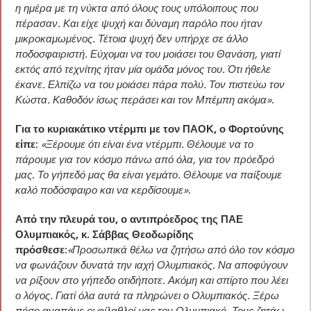
η ημέρα με τη νύκτα από όλους τους υπόλοιπους που
πέρασαν. Και είχε ψυχή και δύναμη παρόλο που ήταν
μικροκαμωμένος. Τέτοια ψυχή δεν υπήρχε σε άλλο
ποδοσφαιριστή. Εύχομαι να του μοιάσει του Θανάση, γιατί
εκτός από τεχνίτης ήταν μία ομάδα μόνος του. Ότι ήθελε
έκανε. Ελπίζω να του μοιάσει πάρα πολύ. Τον πιστεύω τον
Κώστα. Καθοδόν ίσως περάσει και τον Μπέμπη ακόμα»
.
Για το κυριακάτικο ντέρμπι με τον ΠΑΟΚ, ο Φορτούνης
είπε
:
«Ξέρουμε ότι είναι ένα ντέρμπι. Θέλουμε να το
πάρουμε για τον κόσμο πάνω από όλα, για τον πρόεδρό
μας. Το γήπεδό μας θα είναι γεμάτο. Θέλουμε να παίξουμε
καλό ποδόσφαιρο και να κερδίσουμε»
.
Από την πλευρά του, ο αντιπρόεδρος της ΠΑΕ
Ολυμπιακός, κ. Σάββας Θεοδωρίδης
πρόσθεσε
:
«Προσωπικά θέλω να ζητήσω από όλο τον κόσμο
να φωνάζουν δυνατά την ιαχή Ολυμπιακός. Να αποφύγουν
να ρίξουν στο γήπεδο οτιδήποτε. Ακόμη και σπίρτο που λέει
ο λόγος. Γιατί όλα αυτά τα πληρώνει ο Ολυμπιακός. Ξέρω