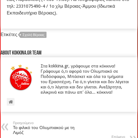
τηλ: 2331075490-4 / 1ο χλμ Βέροιας-Άμμου (Ιδιωτικά
Εκπαιδευτήρια Βέροιας).
Ετικέτες
Σχολή Βέροιας
About kokkina.gr TEAM
Στα kokkina.gr, γράφουμε στα κόκκινα!
Γράφουμε ό,τι αφορά τον Ολυμπιακό σε
Ποδόσφαιρο, Μπάσκετ και όλα τα τμήματα
του Ερασιτέχνη. Για ό,τι γίνεται και δεν λέγεται
και ό,τι λέγεται και δεν γίνεται. Ανεξάρτητα,
ειλικρινά και πάνω απ' όλα... κόκκινα!
Προηγούμενο
Το φιλικό του Ολυμπιακού με τη
Λιμόζ
Επόμενο