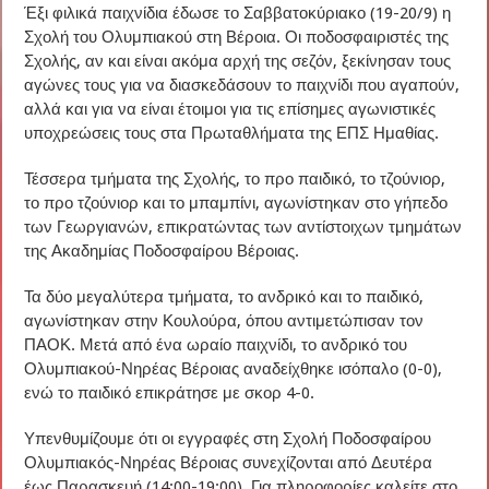
Έξι φιλικά παιχνίδια έδωσε το Σαββατοκύριακο (19-20/9) η
Σχολή του Ολυμπιακού στη Βέροια. Οι ποδοσφαιριστές της
Σχολής, αν και είναι ακόμα αρχή της σεζόν, ξεκίνησαν τους
αγώνες τους για να διασκεδάσουν το παιχνίδι που αγαπούν,
αλλά και για να είναι έτοιμοι για τις επίσημες αγωνιστικές
υποχρεώσεις τους στα Πρωταθλήματα της ΕΠΣ Ημαθίας.
Τέσσερα τμήματα της Σχολής, το προ παιδικό, το τζούνιορ,
το προ τζούνιορ και το μπαμπίνι, αγωνίστηκαν στο γήπεδο
των Γεωργιανών, επικρατώντας των αντίστοιχων τμημάτων
της Ακαδημίας Ποδοσφαίρου Βέροιας.
Τα δύο μεγαλύτερα τμήματα, το ανδρικό και το παιδικό,
αγωνίστηκαν στην Κουλούρα, όπου αντιμετώπισαν τον
ΠΑΟΚ. Μετά από ένα ωραίο παιχνίδι, το ανδρικό του
Ολυμπιακού-Νηρέας Βέροιας αναδείχθηκε ισόπαλο (0-0),
ενώ το παιδικό επικράτησε με σκορ 4-0.
Υπενθυμίζουμε ότι οι εγγραφές στη Σχολή Ποδοσφαίρου
Ολυμπιακός-Νηρέας Βέροιας συνεχίζονται από Δευτέρα
έως Παρασκευή (14:00-19:00). Για πληροφορίες καλείτε στο