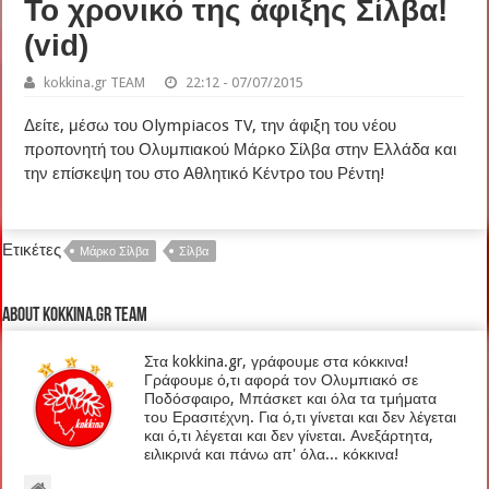
Το χρονικό της άφιξης Σίλβα!
(vid)
kokkina.gr TEAM
22:12 - 07/07/2015
Δείτε, μέσω του Olympiacos TV, την άφιξη του νέου
προπονητή του Ολυμπιακού Μάρκο Σίλβα στην Ελλάδα και
την επίσκεψη του στο Αθλητικό Κέντρο του Ρέντη!
Ετικέτες
Μάρκο Σίλβα
Σίλβα
About kokkina.gr TEAM
Στα kokkina.gr, γράφουμε στα κόκκινα!
Γράφουμε ό,τι αφορά τον Ολυμπιακό σε
Ποδόσφαιρο, Μπάσκετ και όλα τα τμήματα
του Ερασιτέχνη. Για ό,τι γίνεται και δεν λέγεται
και ό,τι λέγεται και δεν γίνεται. Ανεξάρτητα,
ειλικρινά και πάνω απ' όλα... κόκκινα!